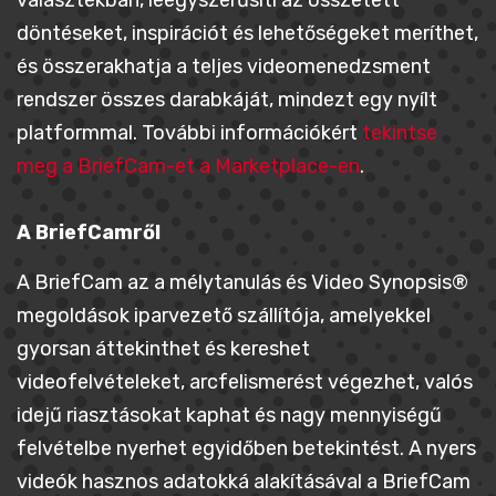
választékban, leegyszerűsíti az összetett
döntéseket, inspirációt és lehetőségeket meríthet,
és összerakhatja a teljes videomenedzsment
rendszer összes darabkáját, mindezt egy nyílt
platformmal. További információkért
tekintse
meg a BriefCam-et a Marketplace-en
.
A BriefCamről
A BriefCam az a mélytanulás és Video Synopsis®
megoldások iparvezető szállítója, amelyekkel
gyorsan áttekinthet és kereshet
videofelvételeket, arcfelismerést végezhet, valós
idejű riasztásokat kaphat és nagy mennyiségű
felvételbe nyerhet egyidőben betekintést. A nyers
videók hasznos adatokká alakításával a BriefCam