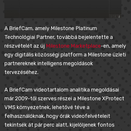
A BriefCam, amely Milestone Platinum
Technológiai Partner, továbbá bejelentette a
részvételét az új
Milestone Marketplace
-en, amely
egy digitális közösségi platform a Milestone üzleti
partnereknek intelligens megoldások
tervezéséhez.
A BriefCam videotartalom analitika megoldásai
már 2009-től szerves részei a Milestone XProtect
VMS környezetnek, lehetővé téve a
felhasználóknak, hogy órák videofelvételeit
tekintsék át pár perc alatt, kijelöljenek fontos