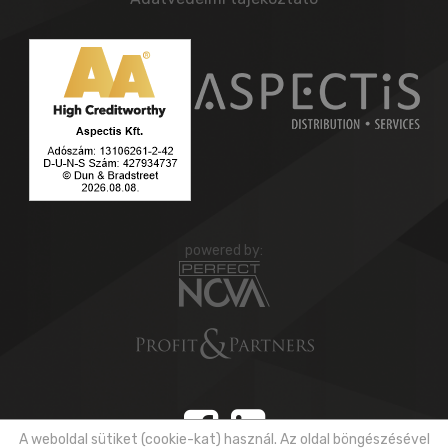
powered by:
A weboldal sütiket (cookie-kat) használ. Az oldal böngészésével