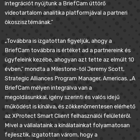
integrációt nyújtunk a BriefCam úttörő
videotartalom analitika platformjával a partneri
ökoszisztémának.”
„Továbbra is izgatottan figyeljük, ahogy a
BriefCam továbbra is értéket ad a partnereink és
ügyfeleink kezébe, ahogyan azt tette az elmúlt 10
évben,” mondta a Milestone-tól Jeremy Scott,
Strategic Alliances Program Manager, Americas. „A
BriefCam mélyen integrálva van a
megoldásunkkal, igény szerinti és valós idejű
működést is kínálva, és zökkenőmentesen elérhető
az XProtect Smart Client felhasználói felületéről.
Mivel a vállalataink a kínálatainkat folyamatosan
fejlesztik, izgatottan várom, hogy a