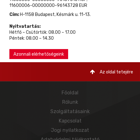
11600006-00000000-96143728 EUR
Cím:
H-1158 Budapest, Késmárk u. 11-13.
Nyitvatartás:
Hétfő – Csütörtök: 08.00 – 17.00
Péntek: 08.00 – 14.30
Azonnali elérhetőségeink
Az oldal tetejére
Főoldal
Rólunk
Szolgáltatásaink
Kapcsolat
Jogi nyilatkozat
Adatvédelmi tájékoztató