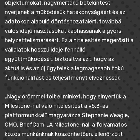
objektumokat, nagymértékű betekintést
nyerjenek a működésük hatékonyságáért és az
adatokon alapuló döntéshozatalért, továbbá
valós idejű riasztásokat kaphassanak a gyors
helyzetfelismerésért. Ez a hitelesítés megerősíti a
vállalatok hosszú ideje fennálló
együttműködését, biztosítva azt, hogy az
aktuális és az új ügyfelek a legmagasabb fokú
funkcionalitást és teljesítményt élvezhessék.
„Nagy örömmel tölt el minket, hogy elnyertük a
Milestone-nal való hitelesítést a v5.3-as
platformunkkal,” magyarázza Stephanie Weagle,
CMO, BriefCam. „A Milestone-nal, a folyamatos
közös munkánknak köszönhetően, ellenőrzött