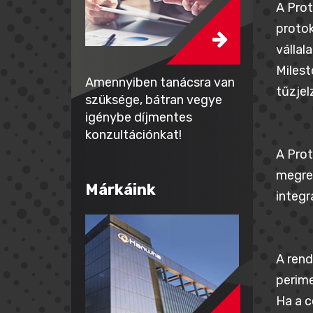
A Prot
protok
vállal
Miles
Amennyiben tanácsra van
tűzjel
szüksége, bátran vegye
igénybe díjmentes
konzultációnkat!
A Prot
megren
Márkáink
integr
A rend
perime
Ha a c