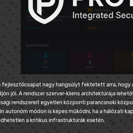
 fejlesztőcsapat nagy hangsúlyt fektetett arra, hogy 
ön jól. A rendszer szerver-kliens architektúrája lehető
sági rendszereit egyetlen központi parancsnoki közpo
ín autonóm módon is képes működni, ha a hálózati ka
dhetetlen a kritikus infrastruktúrák esetén.