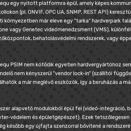
equ egy nyitott platformra épül, amely képes kommuni
ollokon (pl. ONVIF, OPC UA, SNMP, REST API) keresztül
ati környezetben már eleve egy "tarka" hardverpark ta
tone vagy Genetec videómenedzsment (VMS), különfél
zőközpontok, behatolásvédelmi rendszerek, vagy épp
equ PSIM nem kötődik egyetlen hardvergyártóhoz sem.
delő nem kényszerül "vendor lock-in" (szállítói függ
álhatók a már meglévő eszközök, így a beruházás a már 
szer alapvető modulokból épül fel (videó-integráció, 
ter-védelem és épületgépészet). Ezek tetszőlegesen k
ég később egy újfajta szenzorral bővítené a rendszerét,