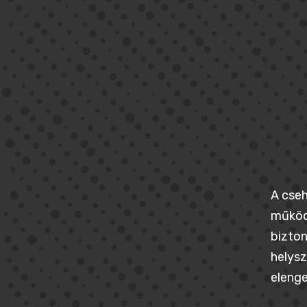
A cseh
működj
bizton
helysz
elenge