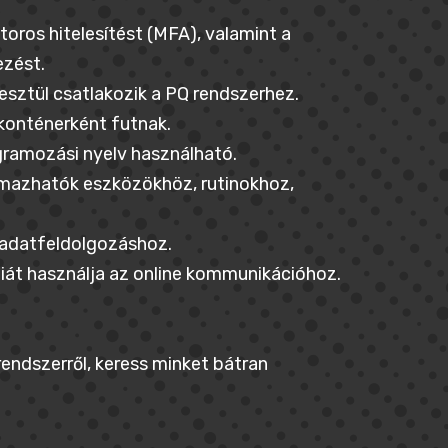
oros hitelesítést (MFA), valamint a
ezést.
sztül csatlakozik a PQ rendszerhez.
konténerként futnak.
gramozási nyelv használható.
lmazhatók eszközökhöz, rutinokhoz,
z adatfeldolgozáshoz.
át használja az online kommunikációhoz.
endszerről, keress minket bátran