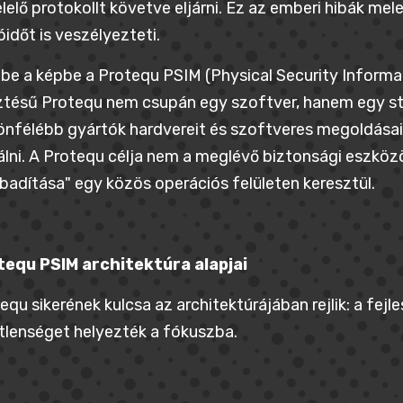
elő protokollt követve eljárni. Ez az emberi hibák me
óidőt is veszélyezteti.
p be a képbe a Protequ PSIM (Physical Security Infor
ztésű Protequ nem csupán egy szoftver, hanem egy str
önfélébb gyártók hardvereit és szoftveres megoldásai
álni. A Protequ célja nem a meglévő biztonsági eszkö
badítása" egy közös operációs felületen keresztül.
tequ PSIM architektúra alapjai
equ sikerének kulcsa az architektúrájában rejlik: a fejl
lenséget helyezték a fókuszba.