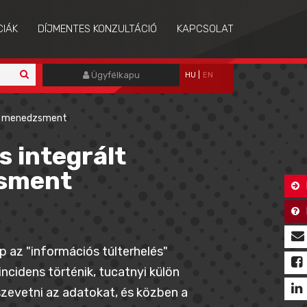
CIÁK
DÍJMENTES KONZULTÁCIÓ
KAPCSOLAT
Ügyfélkapu
HU
|
EN
kai menedzsment
s integrált
zsment
 az "információs túlterhelés"
ncidens történik, tucatnyi külön
sszevetni az adatokat, és közben a