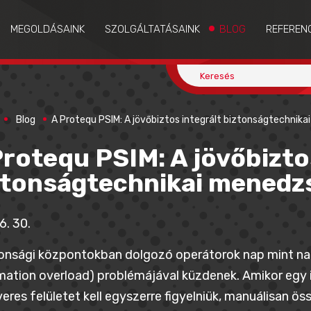
MEGOLDÁSAINK
SZOLGÁLTATÁSAINK
BLOG
REFEREN
Blog
A Protequ PSIM: A jövőbiztos integrált biztonságtechni
Protequ PSIM: A jövőbizto
ztonságtechnikai mened
6. 30.
onsági központokban dolgozó operátorok nap mint nap
mation overload) problémájával küzdenek. Amikor egy i
eres felületet kell egyszerre figyelniük, manuálisan ö