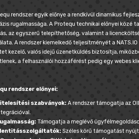
equ rendszer egyik előnye a rendkívül dinamikus fejles
zis rugalmassága. A Protequ technikai előnyei közé t
ás, az egyszerű telepíthetőség, valamint a licencköl
lata. A rendszer kiemelkedő teljesítményét a NATS.I
et kezelő, valós idejű üzenetküldés biztosítja, miköz
lenek, a felhasználói hozzáférést pedig egy webes kli
qu rendszer előnyei:
itelesítési szabványok:
A rendszer támogatja az OI
ntegrációval.
ugalmasság:
Támogatja a meglévő ügyfélmegoldáso
dentitásszolgáltatók:
Széles körű támogatást nyújt 