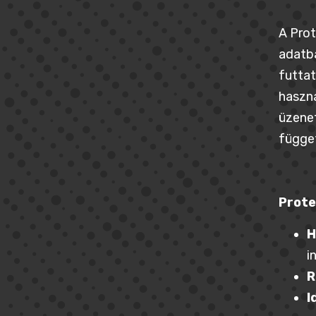
A Prot
adatbá
futtat
haszná
üzenet
függet
Prote
H
i
R
I