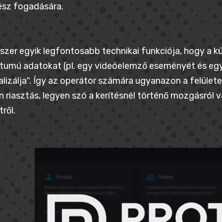
ész fogadására.
szer egyik legfontosabb technikai funkciója, hogy a k
umú adatokat (pl. egy videóelemző eseményét és egy 
lizálja". Így az operátor számára ugyanazon a felüle
 riasztás, legyen szó a kerítésnél történő mozgásról v
tről.