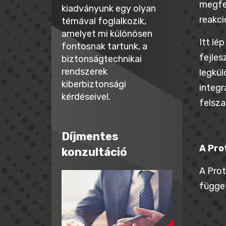
megfel
kiadványunk egy olyan
reakci
témával foglalkozik,
amelyet mi különösen
Itt lé
fontosnak tartunk, a
fejles
biztonságtechnikai
rendszerek
legkül
kiberbiztonsági
integr
kérdéseivel.
felsza
Díjmentes
A Pro
konzultáció
A Prot
függet