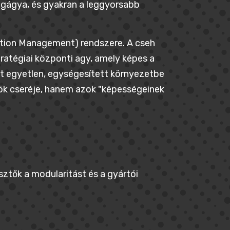
legágya, és gyakran a leggyorsabb
mation Management) rendszere. A cseh
atégiai központi agy, amely képes a
t egyetlen, egységesített környezetbe
zök cseréje, hanem azok "képességeinek
esztők a modularitást és a gyártói