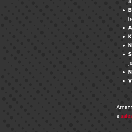
a
B
h
A
K
N
S
j
N
V
Amenny
a
sale