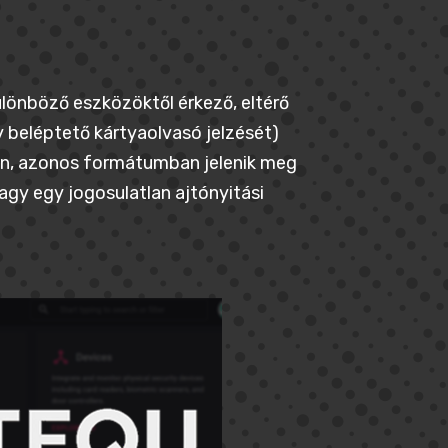
ülönböző eszközöktől érkező, eltérő
beléptető kártyaolvasó jelzését)
ten, azonos formátumban jelenik meg
agy egy jogosulatlan ajtónyitási