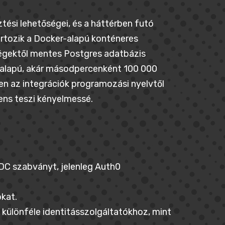
ztési lehetőségei, és a háttérben futó
artozik a Docker-alapú konténeres
tségektől mentes Postgres adatbázis
O alapú, akár másodpercenként 100 000
ben az integrációk programozási nyelvtől
ens teszi kényelmessé.
DC szabványt, jelenleg Auth0
kat.
különféle identitásszolgáltatókhoz, mint