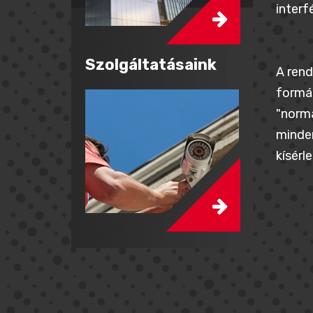
interf
Szolgáltatásaink
A rend
formát
"norma
minden
kísérle