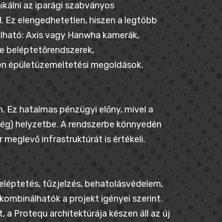
kálni az iparági szabványos
. Ez elengedhetetlen, hiszen a legtöbb
lálható: Axis vagy Hanwha kamerák,
e beléptetőrendszerek,
en épületüzemeltetési megoldások.
 Ez hatalmas pénzügyi előny, mivel a
őség) helyzetbe. A rendszerbe könnyedén
meglevő infrastruktúrát is értékeli.
beléptetés, tűzjelzés, behatolásvédelem,
ombinálhatók a projekt igényei szerint.
 a Protequ architektúrája készen áll az új