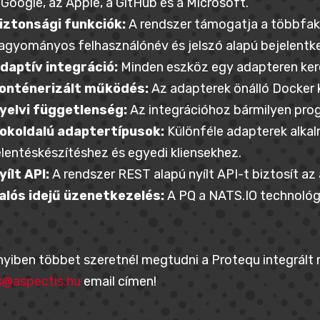
 Google, az Apple, a GitHub és a Microsoft.
iztonsági funkciók:
A rendszer támogatja a többfakt
agyományos felhasználónév és jelszó alapú bejelentk
daptív integráció:
Minden eszköz egy adapteren kere
onténerizált működés:
Az adapterek önálló Docker 
yelvi függetlenség:
Az integrációhoz bármilyen pro
okoldalú adaptertípusok:
Különféle adapterek alka
elentéskészítéshez és egyedi kliensekhez.
yílt API:
A rendszer REST alapú nyílt API-t biztosít a
alós idejű üzenetkezelés:
A PQ a NATS.IO technológi
iben többet szeretnél megtudni a Protequ integrált r
s@aspectis.hu
email címen!