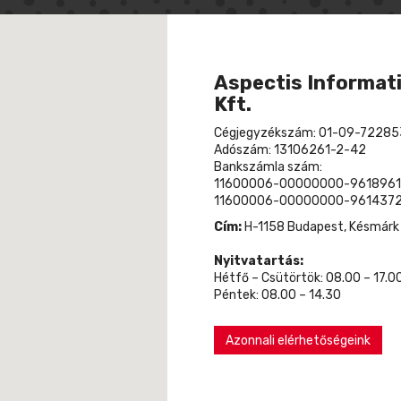
Aspectis Informati
Kft.
Cégjegyzékszám: 01-09-72285
Adószám: 13106261-2-42
Bankszámla szám:
11600006-00000000-9618961
11600006-00000000-9614372
Cím:
H-1158 Budapest, Késmárk u
Nyitvatartás:
Hétfő – Csütörtök: 08.00 – 17.0
Péntek: 08.00 – 14.30
Azonnali elérhetőségeink