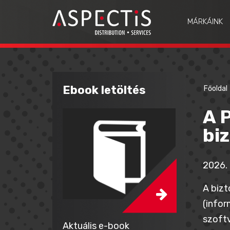
MÁRKÁINK
Ebook letöltés
Főoldal
A 
bi
2026. 
A bizt
(infor
szoftv
Aktuális e-book