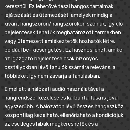
keresztül. Ez lehetővé teszi hangos tartalmak
lejátszását és ütemezését, amelyek mindig a
kívánt hangszórón/hangszórókon szólnak, így élő
bejelentések tehetők meghatározott termekben
vagy ütemezett emlékeztetők hozhatók létre,
például be- kicsengetés . Ez hasznos lehet, amikor
az igazgató bejelentése csak bizonyos
osztályokban lévő tanulók számára releváns, a
többieket így nem zavarja a tanulásban.
E mellett a hálózati audió használatával a
hangrendszer kezelése és karbantartása is jóval
egyszerűbb. A hálózaton lévő összes hangeszköz
központilag kezelhető, ellenőrizhető a kondíciójuk,
az esetleges hibák megkereshetők és a