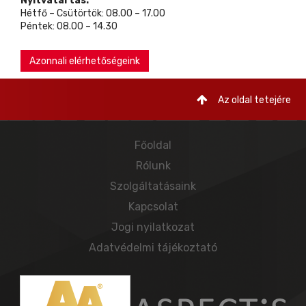
Nyitvatartás:
Hétfő – Csütörtök: 08.00 – 17.00
Péntek: 08.00 – 14.30
Azonnali elérhetőségeink
Az oldal tetejére
Főoldal
Rólunk
Szolgáltatásaink
Kapcsolat
Jogi nyilatkozat
Adatvédelmi tájékoztató