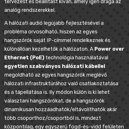
tervezést és beállítást kíván, amely igen drága az
analóg rendszerekkel.
A hálózati audió legújabb fejlesztésével a
probléma orvosolható, hiszen az egyes
hangszórók saját IP-címmel rendelkeznek és
különállóan kezelhetők a hálózaton. A
Power over
Ethernet (PoE)
technológia használatával
egyetlen szabványos hálózati kábellel
megoldható az egyes hangszórók meglévő
hálózati infrastruktúrához való csatlakoztatása
és a tápellátása is. Ily módon külön is ki lehet
választani hangszórókat, de a hangszórók
dinamikusan hozzáadhatók/eltávolíthatók akár
több csoporthoz/csoportból is, mindezt
központilag, egy egyszerű fogd-és-vidd felületen