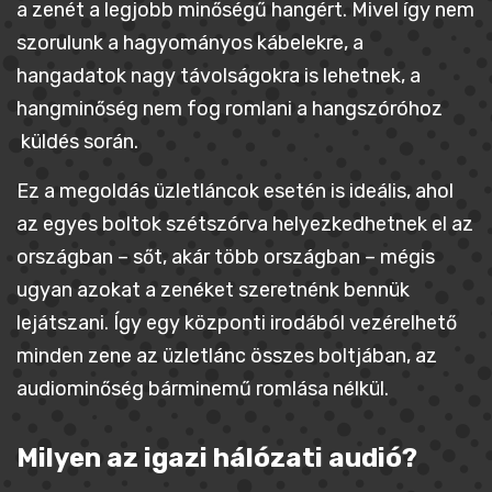
a zenét a legjobb minőségű hangért. Mivel így nem
szorulunk a hagyományos kábelekre, a
hangadatok nagy távolságokra is lehetnek, a
hangminőség nem fog romlani a hangszóróhoz
küldés során.
Ez a megoldás üzletláncok esetén is ideális, ahol
az egyes boltok szétszórva helyezkedhetnek el az
országban – sőt, akár több országban – mégis
ugyan azokat a zenéket szeretnénk bennük
lejátszani. Így egy központi irodából vezérelhető
minden zene az üzletlánc összes boltjában, az
audiominőség bárminemű romlása nélkül.
Milyen az igazi hálózati audió?