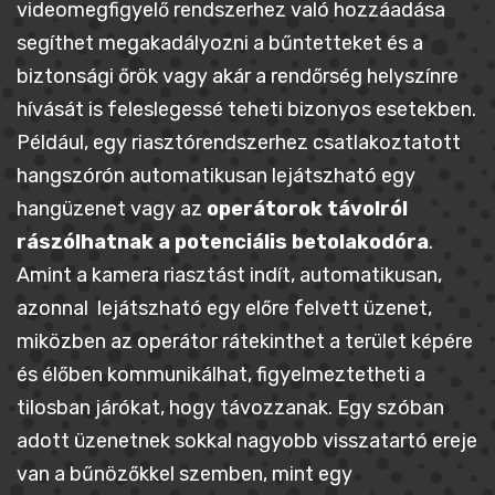
videomegfigyelő rendszerhez való hozzáadása
segíthet megakadályozni a bűntetteket és a
biztonsági őrök vagy akár a rendőrség helyszínre
hívását is feleslegessé teheti bizonyos esetekben.
Például, egy riasztórendszerhez csatlakoztatott
hangszórón automatikusan lejátszható egy
hangüzenet vagy az
operátorok távolról
rászólhatnak a potenciális betolakodóra
.
Amint a kamera riasztást indít, automatikusan,
azonnal lejátszható egy előre felvett üzenet,
miközben az operátor rátekinthet a terület képére
és élőben kommunikálhat, figyelmeztetheti a
tilosban járókat, hogy távozzanak. Egy szóban
adott üzenetnek sokkal nagyobb visszatartó ereje
van a bűnözőkkel szemben, mint egy