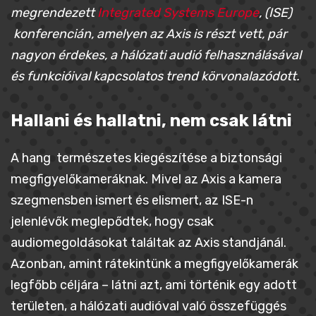
megrendezett
Integrated Systems Europe
, (ISE)
konferencián, amelyen az Axis is részt vett, pár
nagyon érdekes, a hálózati audió felhasználásával
és funkcióival kapcsolatos trend körvonalazódott.
Hallani és hallatni, nem csak látni
A hang természetes kiegészítése a biztonsági
megfigyelőkameráknak. Mivel az Axis a kamera
szegmensben ismert és elismert, az ISE-n
jelenlévők meglepődtek, hogy csak
audiomegoldásokat találtak az Axis standjánál.
Azonban, amint rátekintünk a megfigyelőkamerák
legfőbb céljára – látni azt, ami történik egy adott
területen, a hálózati audióval való összefüggés