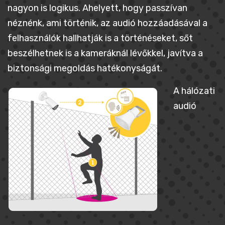
nagyon is logikus. Ahelyett, hogy passzívan
néznénk, ami történik, az audió hozzáadásával a
felhasználók hallhatják is a történéseket, sőt
beszélhetnek is a kameráknál lévőkkel, javítva a
biztonsági megoldás hatékonyságát.
A hálózati
audió