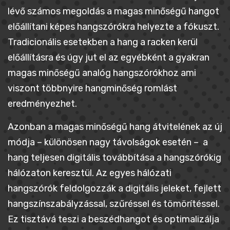
lévő számos megoldás a magas minőségű hangot
előállítani képes hangszórókra helyezte a fókuszt.
Tradicionális esetekben a hang a racken kerül
előállításra és úgy jut el az egyébként a gyakran
magas minőségű analóg hangszórókhoz ami
viszont többnyire hangminőség romlást
eredményezhet.
Azonban a magas minőségű hang átvitelének az új
módja – különösen nagy távolságok esetén – a
hang teljesen digitális továbbítása a hangszórókig
hálózaton keresztül. Az egyes hálózati
hangszórók feldolgozzák a digitális jeleket, fejlett
hangszínszabályzással, szűréssel és tömörítéssel.
Ez tisztává teszi a beszédhangot és optimalizálja