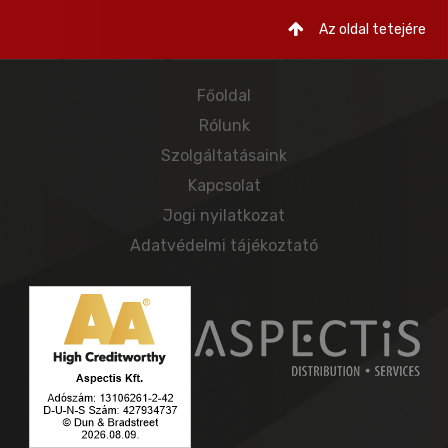
Az oldal tetejére
Főoldal
Rólunk
Szolgáltatásaink
Kapcsolat
Jogi nyilatkozat
Adatvédelmi tájékoztató