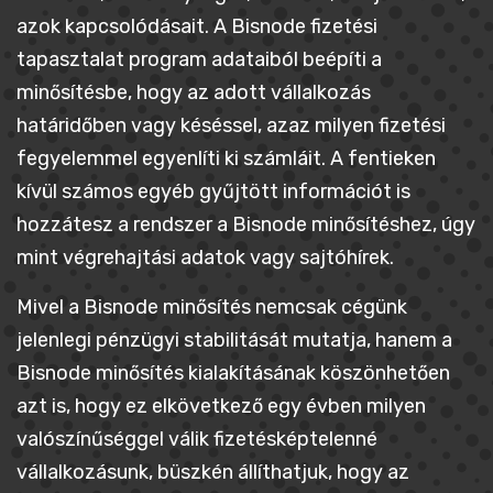
azok kapcsolódásait. A Bisnode fizetési
tapasztalat program adataiból beépíti a
minősítésbe, hogy az adott vállalkozás
határidőben vagy késéssel, azaz milyen fizetési
fegyelemmel egyenlíti ki számláit. A fentieken
kívül számos egyéb gyűjtött információt is
hozzátesz a rendszer a Bisnode minősítéshez, úgy
mint végrehajtási adatok vagy sajtóhírek.
Mivel a Bisnode minősítés nemcsak cégünk
jelenlegi pénzügyi stabilitását mutatja, hanem a
Bisnode minősítés kialakításának köszönhetően
azt is, hogy ez elkövetkező egy évben milyen
valószínűséggel válik fizetésképtelenné
vállalkozásunk, büszkén állíthatjuk, hogy az