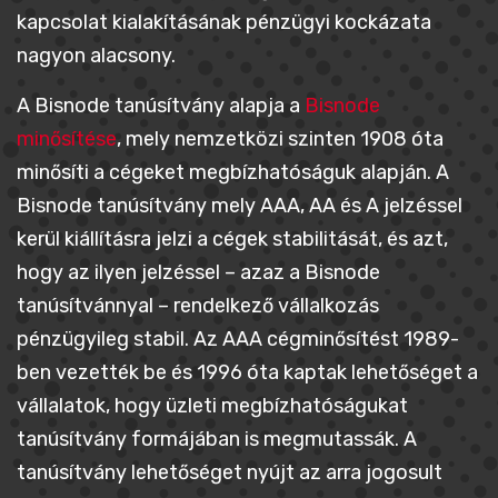
kapcsolat kialakításának pénzügyi kockázata
nagyon alacsony.
A Bisnode tanúsítvány alapja a
Bisnode
minősítése
, mely nemzetközi szinten 1908 óta
minősíti a cégeket megbízhatóságuk alapján. A
Bisnode tanúsítvány mely AAA, AA és A jelzéssel
kerül kiállításra jelzi a cégek stabilitását, és azt,
hogy az ilyen jelzéssel – azaz a Bisnode
tanúsítvánnyal – rendelkező vállalkozás
pénzügyileg stabil. Az AAA cégminősítést 1989-
ben vezették be és 1996 óta kaptak lehetőséget a
vállalatok, hogy üzleti megbízhatóságukat
tanúsítvány formájában is megmutassák. A
tanúsítvány lehetőséget nyújt az arra jogosult