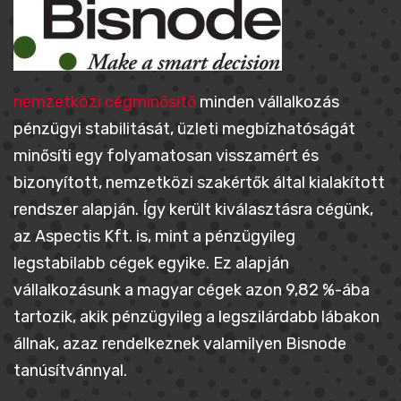
nemzetközi cégminősítő
minden vállalkozás
pénzügyi stabilitását, üzleti megbízhatóságát
minősíti egy folyamatosan visszamért és
bizonyított, nemzetközi szakértők által kialakított
rendszer alapján. Így került kiválasztásra cégünk,
az Aspectis Kft. is, mint a pénzügyileg
legstabilabb cégek egyike. Ez alapján
vállalkozásunk a magyar cégek azon 9,82 %-ába
tartozik, akik pénzügyileg a legszilárdabb lábakon
állnak, azaz rendelkeznek valamilyen Bisnode
tanúsítvánnyal.