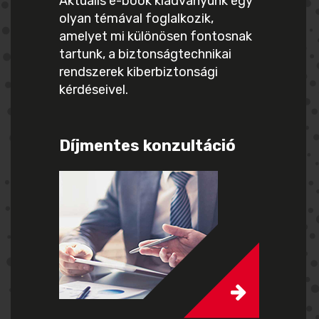
Aktuális e-book kiadványunk egy
olyan témával foglalkozik,
amelyet mi különösen fontosnak
tartunk, a biztonságtechnikai
rendszerek kiberbiztonsági
kérdéseivel.
Díjmentes konzultáció