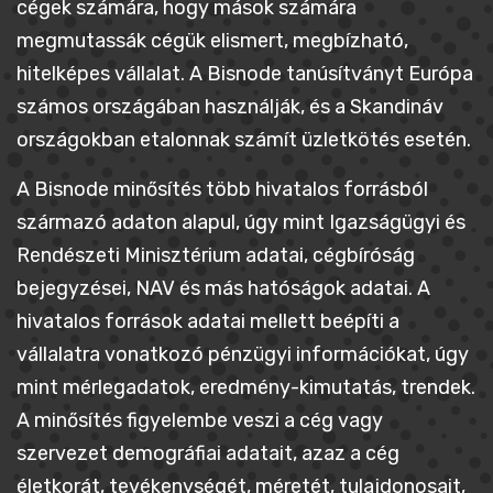
cégek számára, hogy mások számára
megmutassák cégük elismert, megbízható,
hitelképes vállalat. A Bisnode tanúsítványt Európa
számos országában használják, és a Skandináv
országokban etalonnak számít üzletkötés esetén.
A Bisnode minősítés több hivatalos forrásból
származó adaton alapul, úgy mint Igazságügyi és
Rendészeti Minisztérium adatai, cégbíróság
bejegyzései, NAV és más hatóságok adatai. A
hivatalos források adatai mellett beépíti a
vállalatra vonatkozó pénzügyi információkat, úgy
mint mérlegadatok, eredmény-kimutatás, trendek.
A minősítés figyelembe veszi a cég vagy
szervezet demográfiai adatait, azaz a cég
életkorát, tevékenységét, méretét, tulajdonosait,