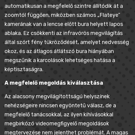
automatikusan a megfelelő szintre állítódik át a
zoomtól függően, miközben számos „Flateye”
kamerának van a lencse előtt bura helyett lapos
ablaka. Ez csökkenti az infravörös megvilágítás
által szórt fény tükröződését, amelyet nedvesség
okoz, és az átlagos átlátszó bura hiányában
megszűnik a karcolások lehetséges hatása a
képtisztaságra.
A megfelelő megoldás kiválasztása
Az alacsony megvilágítottságú helyszínek
nehézségeire nincsen egyöntetű válasz, de a
megfelelő tanácsokkal, az ilyen kihívásokkal
megbirkózó videomegfigyelő megoldások
megtervezése nem jelenthet problémát. A magas