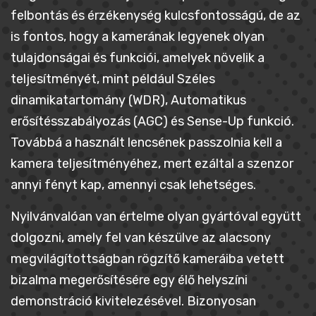
felbontás és érzékenység kulcsfontosságú, de az
is fontos, hogy a kamerának legyenek olyan
tulajdonságai és funkciói, amelyek növelik a
teljesítményét, mint például Széles
dinamikatartomány (WDR), Automatikus
erősítésszabályozás (AGC) és Sense-Up funkció.
Továbbá a használt lencsének passzolnia kell a
kamera teljesítményéhez, mert ezáltal a szenzor
annyi fényt kap, amennyi csak lehetséges.
Nyilvánvalóan van értelme olyan gyártóval együtt
dolgozni, amely fel van készülve az alacsony
megvilágítottságban rögzítő kameráiba vetett
bizalma megerősítésére egy élő helyszíni
demonstráció kivitelezésével. Bizonyosan