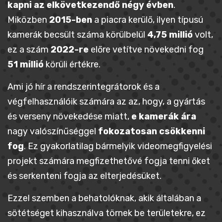
kapni az elkövetkezendő négy évben
.
Miközben
2015-ben
a piacra kerülő, ilyen típusú
kamerák becsült száma körülbelül
4,75 millió
volt,
ez a szám
2022-re
előre vetítve növekedni fog
51 millió
körüli értékre.
Ami jó hír a rendszerintegrátorok és a
végfelhasználóik számára az az, hogy, a gyártás
és verseny növekedése miatt,
e kamerák ára
nagy valószínűséggel
fokozatosan csökkenni
fog
. Ez gyakorlatilag bármelyik videomegfigyelési
projekt számára megfizethetővé fogja tenni őket
és serkenteni fogja az elterjedésüket.
Ezzel szemben a behatolóknak, akik általában a
sötétséget kihasználva törnek be területekre, ez