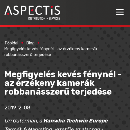
Főoldal
Blog
Megfigyelés kevés fénynél - az érzékeny kamerák
robbanásszerű terjedése
Megfigyelés kevés fénynél -
az érzékeny kamerák
robbanásszerű terjedése
2019. 2. 08.
Uri Guterman, a
Hanwha Techwin Europe
Termék & Marketing vezetője az alacsony