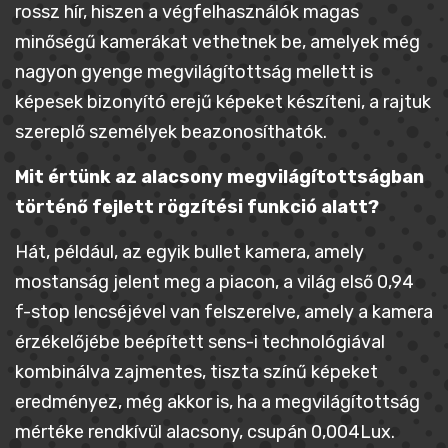
rossz hír, hiszen a végfelhasználók magas
minőségű kamerákat vethetnek be, amelyek még
nagyon gyenge megvilágítottság mellett is
képesek bizonyító erejű képeket készíteni, a rajtuk
szereplő személyek beazonosíthatók.
Mit értünk az alacsony megvilágítottságban
történő fejlett rögzítési funkció alatt?
Hát, például, az egyik bullet kamera, amely
mostanság jelent meg a piacon, a világ első 0,94
f-stop lencséjével van felszerelve, amely a kamera
érzékelőjébe beépített sens-i technológiával
kombinálva zajmentes, tiszta színű képeket
eredményez, még akkor is, ha a megvilágítottság
mértéke rendkívül alacsony, csupán 0,004Lux.