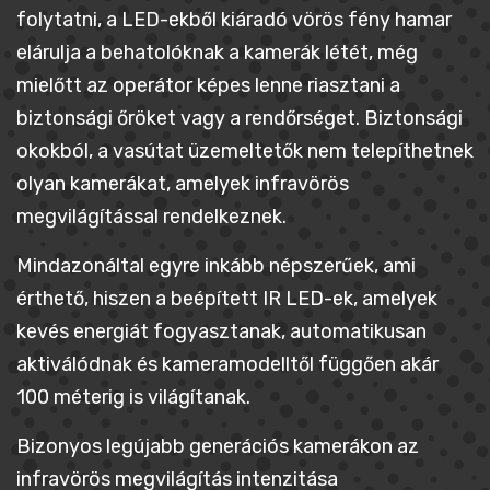
folytatni, a LED-ekből kiáradó vörös fény hamar
elárulja a behatolóknak a kamerák létét, még
mielőtt az operátor képes lenne riasztani a
biztonsági őröket vagy a rendőrséget. Biztonsági
okokból, a vasútat üzemeltetők nem telepíthetnek
olyan kamerákat, amelyek infravörös
megvilágítással rendelkeznek.
Mindazonáltal egyre inkább népszerűek, ami
érthető, hiszen a beépített IR LED-ek, amelyek
kevés energiát fogyasztanak, automatikusan
aktiválódnak és kameramodelltől függően akár
100 méterig is világítanak.
Bizonyos legújabb generációs kamerákon az
infravörös megvilágítás intenzitása