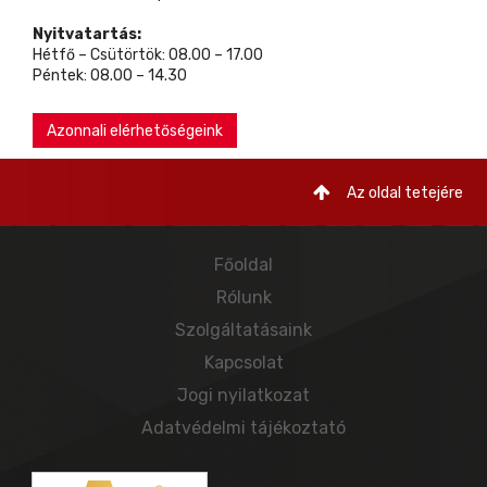
Nyitvatartás:
Hétfő – Csütörtök: 08.00 – 17.00
Péntek: 08.00 – 14.30
Azonnali elérhetőségeink
Az oldal tetejére
Főoldal
Rólunk
Szolgáltatásaink
Kapcsolat
Jogi nyilatkozat
Adatvédelmi tájékoztató