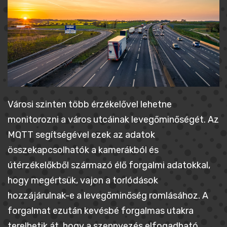
Városi szinten több érzékelővel lehetne
monitorozni a város utcáinak levegőminőségét. Az
MQTT segítségével ezek az adatok
összekapcsolhatók a kamerákból és
útérzékelőkből származó élő forgalmi adatokkal,
hogy megértsük, vajon a torlódások
hozzájárulnak-e a levegőminőség romlásához. A
forgalmat ezután kevésbé forgalmas utakra
terelhetik át, hogy a szennyezés elfogadható