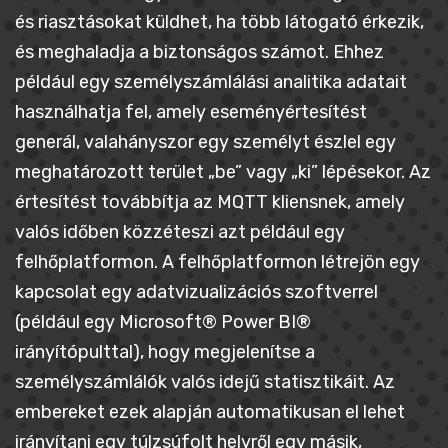
és riasztásokat küldhet, ha több látogató érkezik,
és meghaladja a biztonságos számot. Ehhez
például egy személyszámlálási analitika adatait
használhatja fel, amely eseményértesítést
generál, valahányszor egy személyt észlel egy
meghatározott terület „be” vagy „ki” lépésekor. Az
értesítést továbbítja az MQTT kliensnek, amely
valós időben közzéteszi azt például egy
felhőplatformon. A felhőplatformon létrejön egy
kapcsolat egy adatvizualizációs szoftverrel
(például egy Microsoft® Power BI®
irányítópulttal), hogy megjelenítse a
személyszámlálók valós idejű statisztikáit. Az
embereket ezek alapján automatikusan el lehet
irányítani egy túlzsúfolt helyről egy másik,