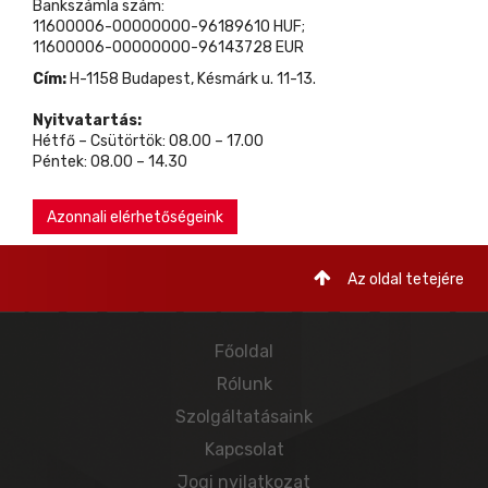
Bankszámla szám:
11600006-00000000-96189610 HUF;
11600006-00000000-96143728 EUR
Cím:
H-1158 Budapest, Késmárk u. 11-13.
Nyitvatartás:
Hétfő – Csütörtök: 08.00 – 17.00
Péntek: 08.00 – 14.30
Azonnali elérhetőségeink
Az oldal tetejére
Főoldal
Rólunk
Szolgáltatásaink
Kapcsolat
Jogi nyilatkozat