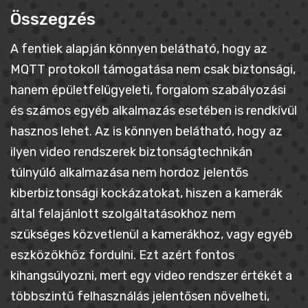
Összegzés
A fentiek alapján könnyen belátható, hogy az
MQTT protokoll támogatása nem csak biztonsági,
hanem épületfelügyeleti, forgalom szabályozási
és számos egyéb alkalmazás esetében is rendkívül
hasznos lehet. Az is könnyen belátható, hogy az
ilyen video rendszerek biztonságtechnikán
túlnyúló alkalmazása nem hordoz jelentős
kiberbiztonsági kockázatokat, hiszen a kamerák
által felajánlott szolgáltatásokhoz nem
szükséges közvetlenül a kamerákhoz, vagy egyéb
eszközökhöz fordulni. Ezt azért fontos
kihangsúlyozni, mert egy video rendszer értékét a
többszintű felhasználás jelentősen növelheti,