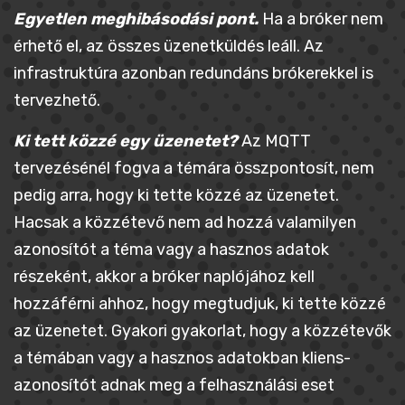
Egyetlen meghibásodási pont.
Ha a bróker nem
érhető el, az összes üzenetküldés leáll. Az
infrastruktúra azonban redundáns brókerekkel is
tervezhető.
Ki tett közzé egy üzenetet?
Az MQTT
tervezésénél fogva a témára összpontosít, nem
pedig arra, hogy ki tette közzé az üzenetet.
Hacsak a közzétevő nem ad hozzá valamilyen
azonosítót a téma vagy a hasznos adatok
részeként, akkor a bróker naplójához kell
hozzáférni ahhoz, hogy megtudjuk, ki tette közzé
az üzenetet. Gyakori gyakorlat, hogy a közzétevők
a témában vagy a hasznos adatokban kliens-
azonosítót adnak meg a felhasználási eset