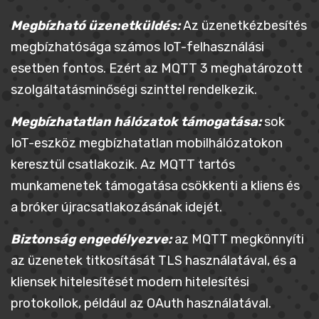
Megbízható üzenetküldés:
Az üzenetkézbesítés
megbízhatósága számos IoT-felhasználási
esetben fontos. Ezért az MQTT 3 meghatározott
szolgáltatásminőségi szinttel rendelkezik.
Megbízhatatlan hálózatok támogatása:
sok
IoT-eszköz megbízhatatlan mobilhálózatokon
keresztül csatlakozik. Az MQTT tartós
munkamenetek támogatása csökkenti a kliens és
a bróker újracsatlakozásának idejét.
Biztonság engedélyezve:
az MQTT megkönnyíti
az üzenetek titkosítását TLS használatával, és a
kliensek hitelesítését modern hitelesítési
protokollok, például az OAuth használatával.