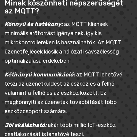
Minek köszönheti népszerűségét
az MQTT?
Könnyű és hatékony:
az MQTT kliensek
minimális erőforrást igényelnek, így kis
mikrokontrollereken is használhatók. Az MQTT
üzenetfejlécek kicsik a hálózati sávszélesség
optimalizálása érdekében.
Kétirányú kommunikáció:
az MQTT lehetővé
teszi az üzenetküldést az eszköz és a felhő,
valamint a felhő és az eszköz között. Ez
megkönnyíti az üzenetek továbbítását több
eszközcsoport számára.
Jól skálázható:
akár több millió IoT-eszköz
csatlakozását is lehetővé teszi.