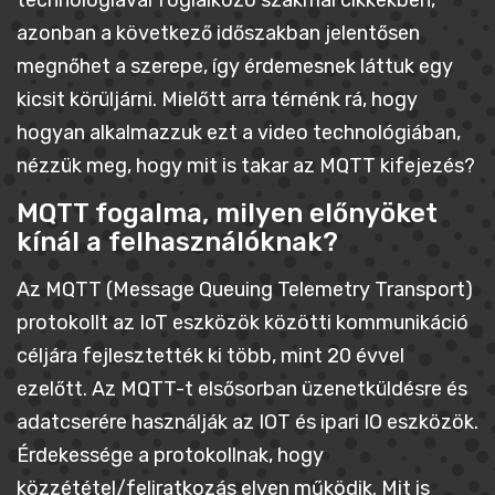
technológiával foglalkozó szakmai cikkekben,
azonban a következő időszakban jelentősen
megnőhet a szerepe, így érdemesnek láttuk egy
kicsit körüljárni. Mielőtt arra térnénk rá, hogy
hogyan alkalmazzuk ezt a video technológiában,
nézzük meg, hogy mit is takar az MQTT kifejezés?
MQTT fogalma, milyen előnyöket
kínál a felhasználóknak?
Az MQTT (Message Queuing Telemetry Transport)
protokollt az IoT eszközök közötti kommunikáció
céljára fejlesztették ki több, mint 20 évvel
ezelőtt. Az MQTT-t elsősorban üzenetküldésre és
adatcserére használják az IOT és ipari IO eszközök.
Érdekessége a protokollnak, hogy
közzététel/feliratkozás elven működik. Mit is