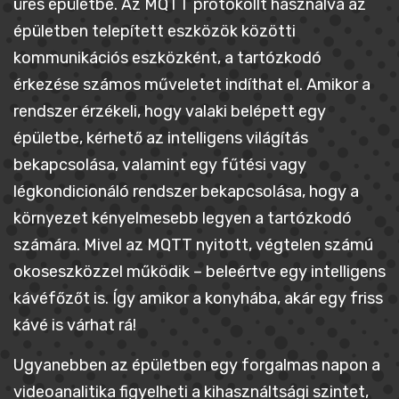
üres épületbe. Az MQTT protokollt használva az
épületben telepített eszközök közötti
kommunikációs eszközként, a tartózkodó
érkezése számos műveletet indíthat el. Amikor a
rendszer érzékeli, hogy valaki belépett egy
épületbe, kérhető az intelligens világítás
bekapcsolása, valamint egy fűtési vagy
légkondicionáló rendszer bekapcsolása, hogy a
környezet kényelmesebb legyen a tartózkodó
számára. Mivel az MQTT nyitott, végtelen számú
okoseszközzel működik – beleértve egy intelligens
kávéfőzőt is. Így amikor a konyhába, akár egy friss
kávé is várhat rá!
Ugyanebben az épületben egy forgalmas napon a
videoanalitika figyelheti a kihasználtsági szintet,