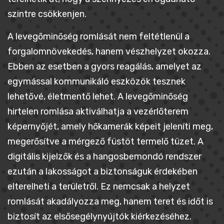
szintre csökkenjen.
A levegőminőség romlását nem feltétlenül a
forgalomnövekedés, hanem vészhelyzet okozza.
Ebben az esetben a gyors reagálás, amelyet az
egymással kommunikáló eszközök tesznek
lehetővé, életmentő lehet. A levegőminőség
hirtelen romlása aktiválhatja a vezérlőterem
képernyőjét, amely hőkamerák képeit jeleníti meg,
megerősítve a mérgező füstöt termelő tüzet. A
digitális kijelzők és a hangosbemondó rendszer
ezután a lakosságot a biztonságuk érdekében
elterelheti a területről. Ez nemcsak a helyzet
romlását akadályozza meg, hanem teret és időt is
biztosít az elsősegélynyújtók kiérkezéséhez.