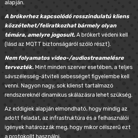
alapján.
A brókerhez kapcsolódó rosszindulatú kliens
közzétehet/feliratkozhat bármely olyan
témára, amelyre jogosult.
A brókert védeni kell
(lásd az MQTT biztonságáról szóló részt).
Nem folyamatos video-/audiostreamelésre
tervezték.
Mint minden szerver esetében, a teljes
sávszélesség-átviteli sebességet figyelembe kell
venni. Nagyon nagy, sok klienst tartalmazó
rendszereknél dinamikus skálázásra lehet szükség.
Az eddigiek alapján elmondható, hogy mindig az
adott feladat, az infrastruktúra és a felhasználói
igények határozzák meg, hogy mikor célszerű ezt
a protokollt használni.