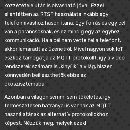
közzététele után is olvasható jóval. Ezzel
ellentétben az RTSP használata inkább egy
telefonhíváshoz hasonlítana. Egy forrás és egy cél
van a parancsoknak, és ez mindig egy az egyhez
kommunikáció. Ha a cél nem vette fel a telefont,
akkor lemaradt az üzenetről. Mivel nagyon sok IoT
eszköz támogatja az MQTT protokollt, így a video
rendszerek számára is „kinyílik” a világ, hiszen
könnyedén beilleszthetők ebbe az
ökoszisztémába.
Azonban a világon semmi sem tökéletes, így
természetesen hátrányai is vannak az MQTT
használatának az alternatív protokollokhoz
képest. Nézzük meg, melyek ezek!