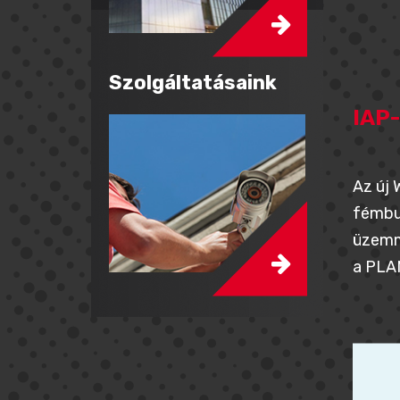
Szolgáltatásaink
IAP
Az új 
fémbur
üzemmó
a PLA