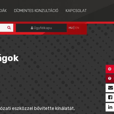
CIÁK
DÍJMENTES KONZULTÁCIÓ
KAPCSOLAT
Ügyfélkapu
HU
|
EN
ágok
ati eszközzel bővítette kínálatát,