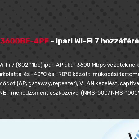
-3600BE-4PF
– ipari Wi-Fi 7 hozzáféré
Wi-Fi 7 (802.11be) ipari AP akár 3600 Mbps vezeték nélk
kolattal és -40°C és +70°C közötti működési tartom
dot (AP, gateway, repeater), VLAN kezelést, captive 
NET menedzsment eszközeivel (NMS-500/NMS-1000V 