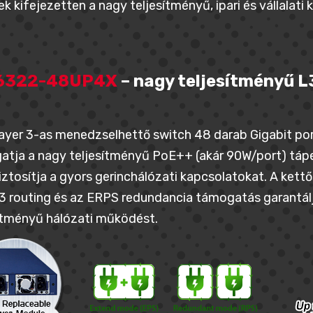
k kifejezetten a nagy teljesítményű, ipari és vállalati
6322-48UP4X
– nagy teljesítményű 
ayer 3-as menedzselhettő switch 48 darab Gigabit por
tja a nagy teljesítményű PoE++ (akár 90W/port) tápel
iztosítja a gyors gerinchálózati kapcsolatokat. A kett
3 routing és az ERPS redundancia támogatás garantál
ítményű hálózati működést.