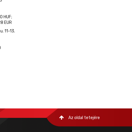
3
0 HUF;
8 EUR
. 11-13.
0
Az oldal tetejére