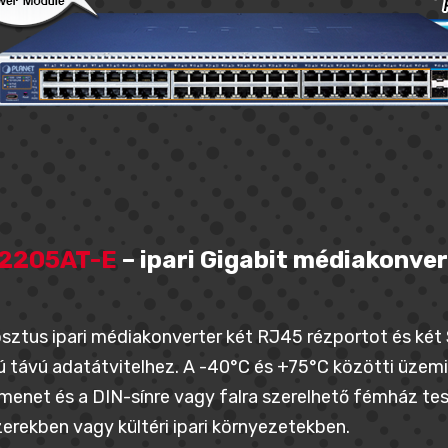
-2205AT-E
– ipari Gigabit médiakonver
sztus ipari médiakonverter két RJ45 rézportot és két S
 távú adatátvitelhez. A -40°C és +75°C közötti üzem
enet és a DIN-sínre vagy falra szerelhető fémház tesz
erekben vagy kültéri ipari környezetekben.