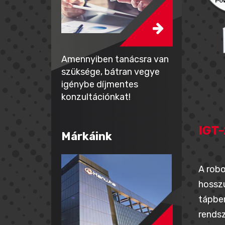
Amennyiben tanácsra van
szüksége, bátran vegye
igénybe díjmentes
konzultációnkat!
IGT
Márkáink
A robo
hosszú
tápbem
rendsz