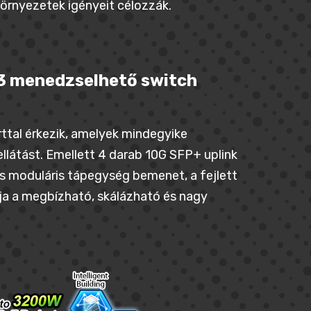
 környezetek igényeit célozzák.
L3 menedzselhető switch
ttal érkezik, amelyek mindegyike
látást. Emellett 4 darab 10G SFP+ uplink
ős moduláris tápegység bemenet, a fejlett
ja a megbízható, skálázható és nagy