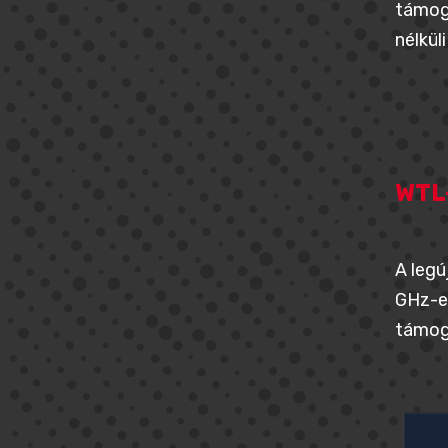
támoga
nélkül
WTL
A legú
GHz-es
támoga