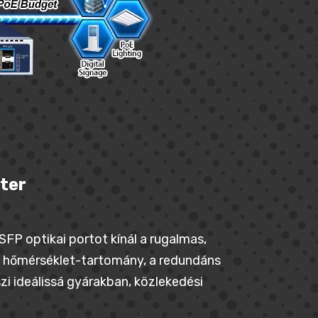
ter
FP optikai portot kínál a rugalmas,
i hőmérséklet-tartomány, a redundáns
i ideálissá gyárakban, közlekedési