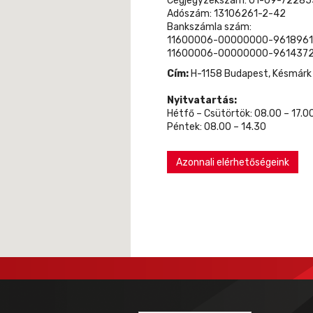
Cégjegyzékszám: 01-09-72285
Adószám: 13106261-2-42
Bankszámla szám:
11600006-00000000-9618961
11600006-00000000-9614372
Cím:
H-1158 Budapest, Késmárk u
Nyitvatartás:
Hétfő – Csütörtök: 08.00 – 17.0
Péntek: 08.00 – 14.30
Azonnali elérhetőségeink