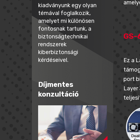
amelye
kiadványunk egy olyan
témával foglalkozik,
amelyet mi különösen
fontosnak tartunk, a
GS-
biztonságtechnikai
rendszerek
kiberbiztonsági
kérdéseivel.
Ez a L
támoga
port b
Díjmentes
Layer 
konzultáció
teljes