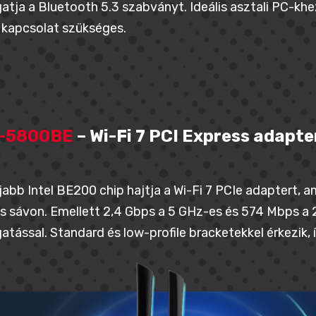
tja a Bluetooth 5.3 szabványt. Ideális asztali PC-khe
i kapcsolat szükséges.
-5800BE
– Wi-Fi 7 PCI Express adapte
jabb Intel BE200 chip hajtja a Wi-Fi 7 PCIe adaptert, a
 sávon. Emellett 2,4 Gbps a 5 GHz-es és 574 Mbps a 
tással. Standard és low-profile bracketekkel érkezik, í