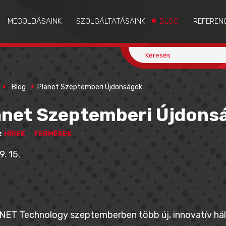
MEGOLDÁSAINK
SZOLGÁLTATÁSAINK
BLOG
REFEREN
Blog
Planet Szeptemberi Újdonságok
anet Szeptemberi Újdons
:
HÍREK
TERMÉKEK
9. 15.
ET Technology szeptemberben több új, innovatív hálóz