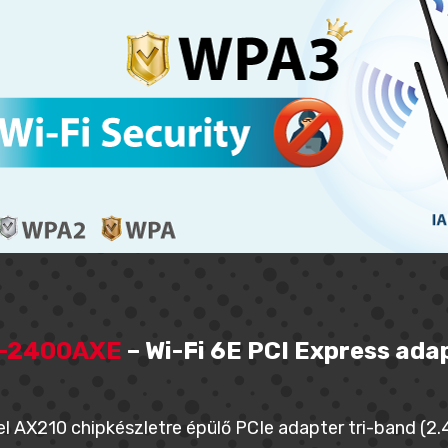
-2400AXE
– Wi-Fi 6E PCI Express ada
el AX210 chipkészletre épülő PCIe adapter tri-band (2.