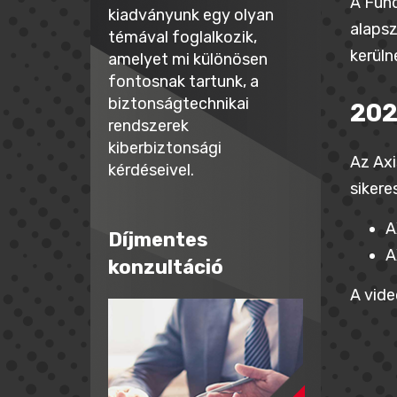
A Fund
kiadványunk egy olyan
alapsz
témával foglalkozik,
kerüln
amelyet mi különösen
fontosnak tartunk, a
biztonságtechnikai
202
rendszerek
kiberbiztonsági
Az Axi
kérdéseivel.
sikere
A
Díjmentes
A
konzultáció
A vide