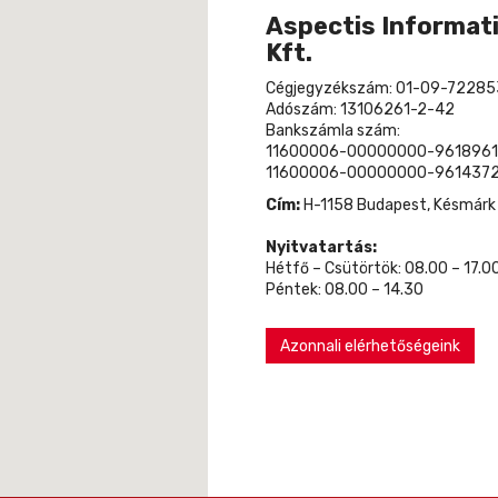
Aspectis Informati
Kft.
Cégjegyzékszám: 01-09-72285
Adószám: 13106261-2-42
Bankszámla szám:
11600006-00000000-9618961
11600006-00000000-9614372
Cím:
H-1158 Budapest, Késmárk u
Nyitvatartás:
Hétfő – Csütörtök: 08.00 – 17.0
Péntek: 08.00 – 14.30
Azonnali elérhetőségeink