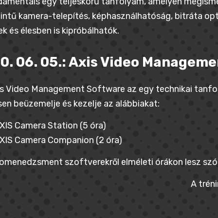
amentals egy teljeskörű tanfolyam, amelyen megismerh
intű kamera-telepítés, képhasználhatóság, bitráta opt
ek és élesben is kipróbálhatók.
0. 06. 05.: Axis Video Managem
s Video Management Software az egy technikai tanfo
sen beüzemelje és kezelje az alábbiakat:
XIS Camera Station (5 óra)
XIS Camera Companion (2 óra)
omenedzsment szoftverekről elméleti órákon lesz szó, 
A trén