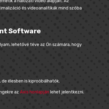
etik a hálózati videó alapjait. Az
imalizáció és videoanalitikák mind szóba
ent Software
lyam, lehetővé téve az Ön számára, hogy
de élesben is kiproóbálhatók.
ingekre az
Axis honlapján
lehet jelentkezni.