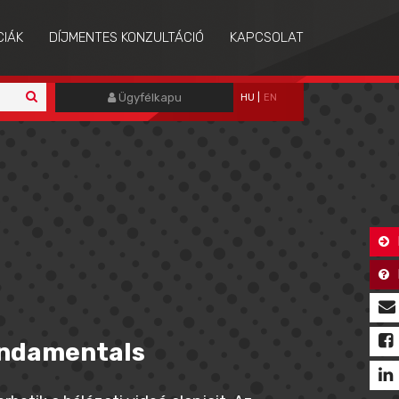
CIÁK
DÍJMENTES KONZULTÁCIÓ
KAPCSOLAT
Ügyfélkapu
HU
|
EN
undamentals