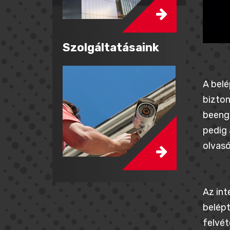
Szolgáltatásaink
A belé
bizton
beenge
pedig 
olvasó
Az int
belépt
felvét