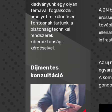
kiadványunk egy olyan
A 2N b
témával foglalkozik,
amelyet mi különösen
erőssé
fontosnak tartunk, a
tovább
biztonságtechnikai
ellená
rendszerek
infras
kiberbiztonsági
kérdéseivel.
Az új 
Díjmentes
egyar
konzultáció
A komm
gondos