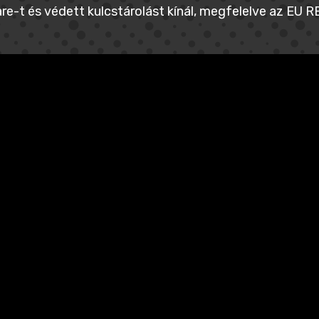
re-t és védett kulcstárolást kínál, megfelelve az EU RED