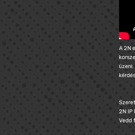
A 2N e
korsze
üzeni:
kérdés
Szeret
2N IP 
Vedd f