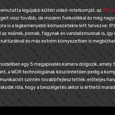
emutatta legújabb kültéri videó-interkomját, az
IP Fo
geit viszi tovább, de modern funkciókkal és még nagyo
ra is a legkeményebb környezetekre lett tervezve: I
ll az esőnek, pornak, fagynak és vandalizmusnak is, így i
truktúráknál és más extrém környezetben is megbízha
modellben egy 5 megapixeles kamera dolgozik, amely t
ánt, a WDR technológiának köszönhetően pedig a kom
unikációt szintén továbbfejlesztették: erőteljes han
kodik róla, hogy a beszélgetés akkor is érthető maradj