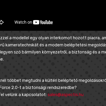
zzel a modellel egy olyan interkomot hozott piacra, ame
rű kameratechnikát és a modern beléptetési megoldás
 legyen szó bármilyen környezetről, a biztonság és 
e.
nél többet megtudni a kültéri beléptető megoldásokról
Force 2.0-t a biztonsági rendszeredbe?
el velünk a kapcsolatot:
sales@aspectis.hu