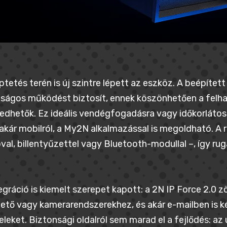
ptetés terén is új szintre lépett az eszköz. A beépíte
ságos működést biztosít, ennek köszönhetően a felha
dhetők. Ez ideális vendégfogadásra vagy időkorlátos
akár mobilról, a My2N alkalmazással is megoldható. A 
val, billentyűzettel vagy Bluetooth-modullal –, így ru
egráció is kiemelt szerepet kapott: a 2N IP Force 2.
ető vagy kamerarendszerekhez, és akár e-mailben is ké
eleket. Biztonsági oldalról sem marad el a fejlődés: az 