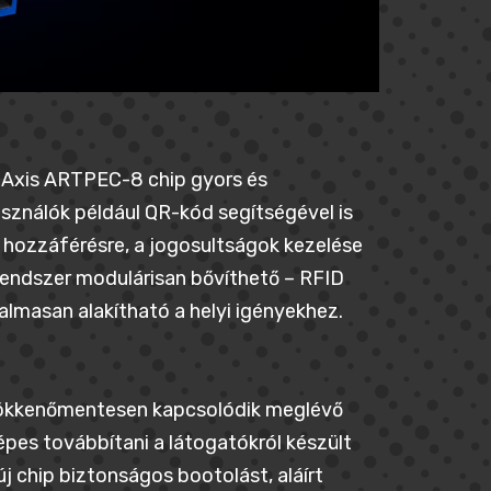
tt Axis ARTPEC-8 chip gyors és
sználók például QR-kód segítségével is
 hozzáférésre, a jogosultságok kezelése
rendszer modulárisan bővíthető – RFID
galmasan alakítható a helyi igényekhez.
0 zökkenőmentesen kapcsolódik meglévő
pes továbbítani a látogatókról készült
új chip biztonságos bootolást, aláírt