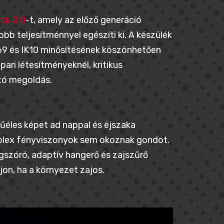
rce 2.0
-t, amely az előző generáció
bb teljesítménnyel egészíti ki. A készülék
P69 és IK10 minősítésének köszönhetően
pari létesítményeknél, kritikus
tó megoldás.
űéles képet ad nappal és éjszaka
plex fényviszonyok sem okoznak gondot.
gszóró, adaptív hangerő és zajszűrő
on, ha a környezet zajos.