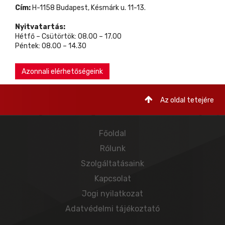
Cím:
H-1158 Budapest, Késmárk u. 11-13.
Nyitvatartás:
Hétfő – Csütörtök: 08.00 – 17.00
Péntek: 08.00 – 14.30
Azonnali elérhetőségeink
Az oldal tetejére
Főoldal
Rólunk
Szolgáltatásaink
Kapcsolat
Jogi nyilatkozat
Adatvédelmi tájékoztató