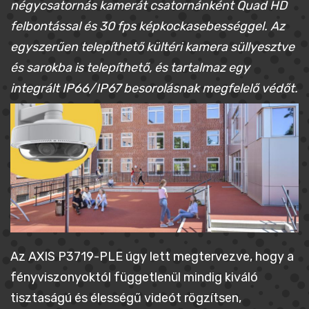
négycsatornás kamerát csatornánként Quad HD
felbontással és 30 fps képkockasebességgel. Az
egyszerűen telepíthető kültéri kamera süllyesztve
és sarokba is telepíthető, és tartalmaz egy
integrált IP66/IP67 besorolásnak megfelelő védőt.
Az AXIS P3719-PLE úgy lett megtervezve, hogy a
fényviszonyoktól függetlenül mindig kiváló
tisztaságú és élességű videót rögzítsen,