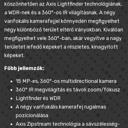
köszönhetően az Axis Lightfinder technológiának,
a WDR-nek és a 360°-os IR világításnak. A négy
varifokális kamerafejjel könnyedén megfigyelhet
négy különböző terület eltérő irányokban. Kiválóan
megfigyelhet vele 360°-ban, akár vegyítve a nagy
területet lefedő képeket a részletes, kinagyított
képeket.
Főbb jellemzők:
15 MP-es, 360°-os multidirectional kamera
360° IR megvilágítás és távoli zoom/fókusz
Lightfinder és WDR
A négy varifokális kamerafej rugalmas
pozícionálása
Axis Zipstream technológia a sávszélesség-