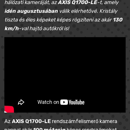
hálózati kameráját, az
AXIS Q1700-LE
-t, amely
idén augusztusában
válik elérhetővé. Kristály
tiszta és éles képeket képes rögzíteni az akár
130
km/h
-val hajtó autókról is!
Az
AXIS Q1700-LE
rendszámfelismerő kamera