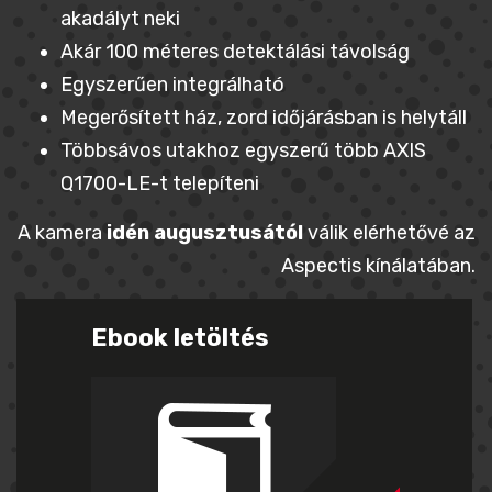
akadályt neki
Akár 100 méteres detektálási távolság
Egyszerűen integrálható
Megerősített ház, zord időjárásban is helytáll
Többsávos utakhoz egyszerű több AXIS
Q1700-LE-t telepíteni
A kamera
idén augusztusától
válik elérhetővé az
Aspectis kínálatában.
Ebook letöltés