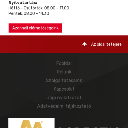
Nyitvatartás:
Hétfő – Csütörtök: 08.00 – 17.00
Péntek: 08.00 – 14.30
Azonnali elérhetőségeink
Az oldal tetejére
Főoldal
Rólunk
Szolgáltatásaink
Kapcsolat
Jogi nyilatkozat
Adatvédelmi tájékoztató