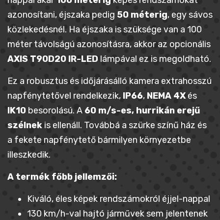
nappal akár
100 méterig
képes rendszámokat
azonosítani, éjszaka pedig
50 méterig
, egy sávos
közlekedésnél. Ha éjszaka is szüksége van a 100
méter távolságú azonosításra, akkor az opcionális
AXIS T90D20 IR-LED
lámpával ez is megoldható.
Ez a robusztus és időjárásálló kamera extrahosszú
napfénytetővel rendelkezik,
IP66
,
NEMA 4X
és
IK10
besorolású. A
60 m/s-es, hurrikán erejű
szélnek
is ellenáll. Továbbá a szürke színű ház és
a fekete napfénytető bármilyen környezetbe
illeszkedik.
A termék főbb jellemzői:
Kiváló, éles képek rendszámokról éjjel-nappal
130 km/h-val hajtó járművek sem jelentenek