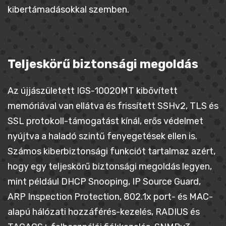
kibertámadásokkal szemben.
Teljeskörű biztonsági megoldás
Az újjászületett IGS-10020MT kibővített
memóriával van ellátva és frissített SSHv2, TLS és
SSL protokoll-támogatást kínál, erős védelmet
nyújtva a haladó szintű fenyegetések ellen is.
Számos kiberbiztonsági funkciót tartalmaz azért,
hogy egy teljeskörű biztonsági megoldás legyen,
mint például DHCP Snooping, IP Source Guard,
ARP Inspection Protection, 802.1x port- és MAC-
alapú hálózati hozzáférés-kezelés, RADIUS és