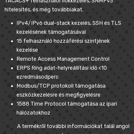
TACACS+ felhasználói fiókkezelés, SNMPv3
hitelesítés, és még továbbiakat.
IPv4/IPv6 dual-stack kezelés, SSH és TLS
kezelésének támogatásával
15 felhasználó hozzáférési szintjének
kezelése
Remote Access Management Control
ERPS Ring adat-helyreállítási idő <10
ezredmásodperc
Modbus/TCP protokoll támogatása
eszközkezelésre és megfigyelésre
1588 Time Protocol támogatása az ipari
hálózatokhoz
A termékről további információkat talál angol