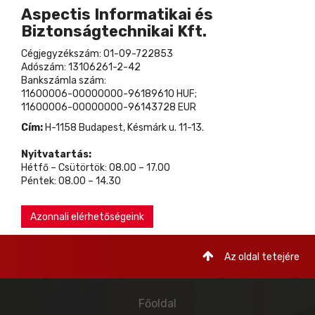
Aspectis Informatikai és
Biztonságtechnikai Kft.
Cégjegyzékszám: 01-09-722853
Adószám: 13106261-2-42
Bankszámla szám:
11600006-00000000-96189610 HUF;
11600006-00000000-96143728 EUR
Cím:
H-1158 Budapest, Késmárk u. 11-13.
Nyitvatartás:
Hétfő – Csütörtök: 08.00 – 17.00
Péntek: 08.00 – 14.30
Azonnali elérhetőségeink
Az oldal tetejére
Főoldal