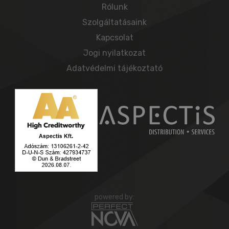
Rólunk
Szolgáltatásaink
Kapcsolat
Jogi nyilatkozat
Adatvédelmi tájékoztató
powered by: