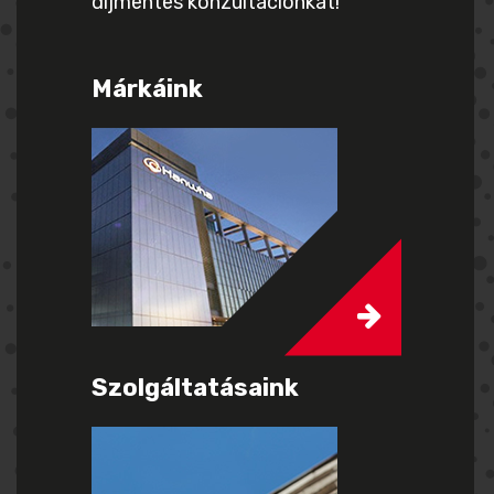
díjmentes konzultációnkat!
Márkáink
Szolgáltatásaink