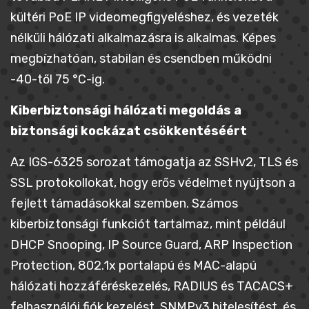
kültéri PoE IP videomegfigyeléshez, és vezeték
nélküli hálózati alkalmazásra is alkalmas. Képes
megbízhatóan, stabilan és csendben működni
-40-től 75 °C-ig.
Kiberbiztonsági hálózati megoldás a
biztonsági kockázat csökkentéséért
Az IGS-6325 sorozat támogatja az SSHv2, TLS és
SSL protokollokat, hogy erős védelmet nyújtson a
fejlett támadásokkal szemben. Számos
kiberbiztonsági funkciót tartalmaz, mint például
DHCP Snooping, IP Source Guard, ARP Inspection
Protection, 802.1x portalapú és MAC-alapú
hálózati hozzáféréskezelés, RADIUS és TACACS+
felhasználói fiók kezelést, SNMPv3 hitelesítést, és