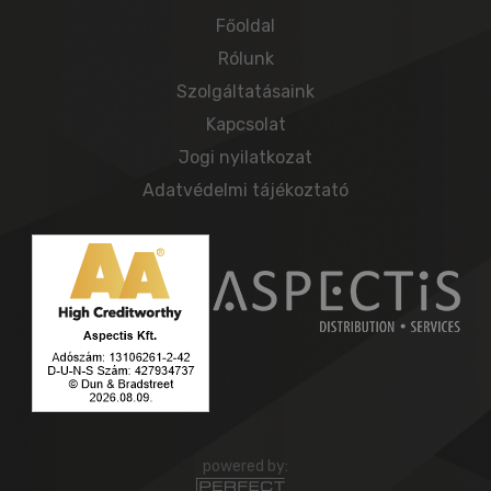
Főoldal
Rólunk
Szolgáltatásaink
Kapcsolat
Jogi nyilatkozat
Adatvédelmi tájékoztató
powered by: