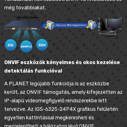
még továbbiakat.
ONVIF eszközök kényelmes és okos kezelése
detektálás funkcióval
A PLANET legújabb funkciója is az eszközbe
került, az ONVIF támogatás, amely kifejezetten az
IP-alapú videomegfigyelő rendszerekbe lett
tervezve. Az IGS-6325-24P4X grafikus felületén
egyetlen kattintással megkeresheti és
megjelenítheti a hálózaton lévő ONVIF