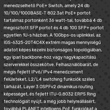
menedzselhető PoE+ Switch, amely 24 db
10/100/1000BASE-T 802.3at PoE+ portot
tartalmaz portonként 36 watt-tal, továbbá 4 db
megosztott SFP portot és 4 db 10G SFP+ portot
egyetlen 1U-s házban. A 10Gbps-os uplinkkel, az
IGS-6325-20T4C4X extrém magas mennyiségű
adatot képes kezelni biztonságos topológiában,
egy ipari backbone-hoz vagy nagykapacitású
szerverekkel összekötve. Felhasználóbarát, de
mégis fejlett IPv6/IPv4 menedzsment
felületeket, L2/L4 switching funkciók széles
tárházát, Layer 3 OSPFv2 dinamikus routing
képességet, és fejlett ITU-G.8032 ERPS Ring
technológiát nyújt, a még jobb helyreállásért,
továbbá PLANET intelligens PoE funkciókat a