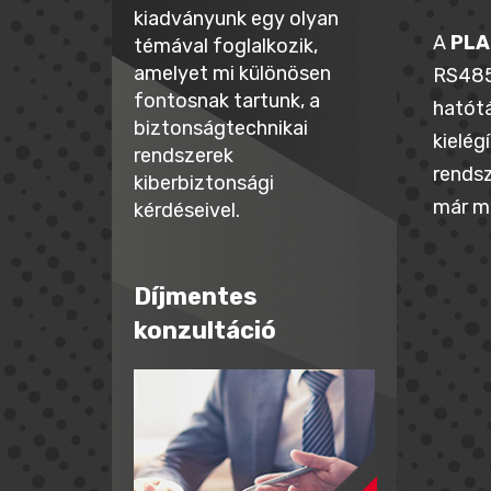
kiadványunk egy olyan
A
PLA
témával foglalkozik,
amelyet mi különösen
RS485 
fontosnak tartunk, a
hatótá
biztonságtechnikai
kielég
rendszerek
rendsz
kiberbiztonsági
már me
kérdéseivel.
Díjmentes
konzultáció