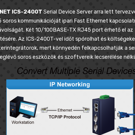
NET ICS-2400T
Serial Device Server arra lett tervez
soros kommunikációját ipari Fast Ethernet kapcsolat
volságát. Két 10/100BASE-TX RJ45 port érhető el az 
ítésére. Az ICS-2400T-vel időt spórolhat és költségek
erintegrátorok, mert könnyedén felkapcsolhatják a ser
glévő soros eszközök és szoftvereik lecserélése nélkü