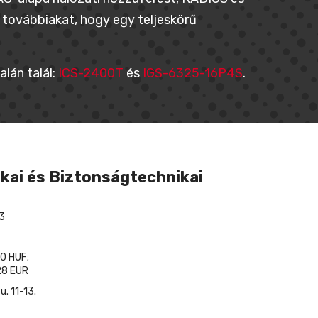
 továbbiakat, hogy egy teljeskörű
lán talál:
ICS-2400T
és
IGS-6325-16P4S
.
kai és Biztonságtechnikai
3
0 HUF;
8 EUR
. 11-13.