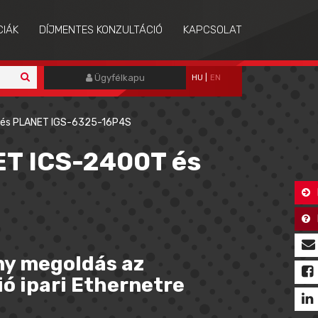
CIÁK
DÍJMENTES KONZULTÁCIÓ
KAPCSOLAT
Ügyfélkapu
HU
|
EN
 és PLANET IGS-6325-16P4S
ET ICS-2400T és
y megoldás az
 ipari Ethernetre