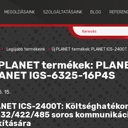
MEGOLDÁSAINK
SZOLGÁLTATÁSAINK
BLOG
REFEREN
Legújabb termékeink
Új PLANET termékek: PLANET ICS-2400T
 PLANET termékek: PLAN
ANET IGS-6325-16P4S
. 15.
NET ICS-2400T: Költséghatékon
32/422/485 soros kommunikáció
kítására