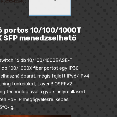
6 portos 10/100/1000T
0X SFP menedzselhető
 switch 16 db 10/100/1000BASE-T
 db 100/1000X fiber portot egy IP30
elhasználóbarát, mégis fejlett IPv6/IPv4
ching funkciókat, Layer 3 OSPFv2
g technológiával a gyors helyreállásért
téri PoE IP megfigyelésre. Képes
5°C-ig.