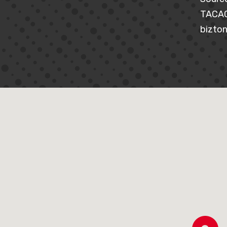
TACACS
bizton