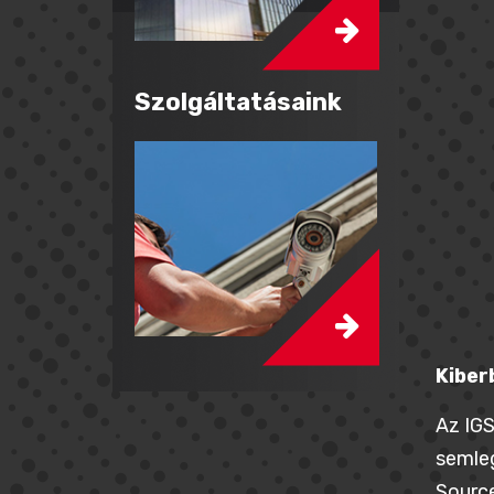
Szolgáltatásaink
Kiber
Az IGS
semleg
Source