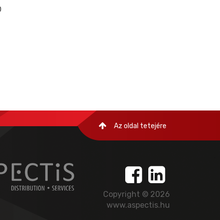
0
Az oldal tetejére
Copyright © 2026
www.aspectis.hu