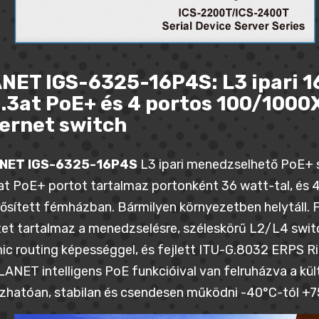
NET IGS-6325-16P4S: L3 ipari 1
.3at PoE+ és 4 portos 100/100
ernet switch
NET IGS-6325-16P4S
L3 ipari menedzselhető PoE+
t PoE+ portot tartalmaz portonként 36 watt-tal, és 4
sített fémházban. Bármilyen környezetben helytáll. F
tet tartalmaz a menedzselésre, széleskörű L2/L4 swit
c routing képességgel, és fejlett ITU-G.8032 ERPS Rin
LANET intelligens PoE funkcióival van felruházva a kül
hatóan, stabilan és csendesen működni -40°C-tól +7