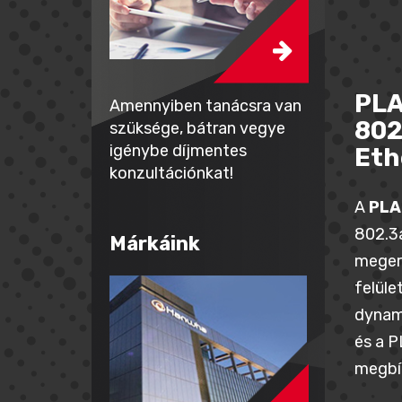
PLA
Amennyiben tanácsra van
802
szüksége, bátran vegye
igénybe díjmentes
Eth
konzultációnkat!
A
PLA
802.3a
Márkáink
megerő
felüle
dynami
és a P
megbíz