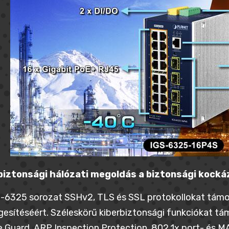
biztonsági hálózati megoldás a biztonsági kock
-6325 sorozat SSHv2, TLS és SSL protokollokat támo
esítéséért. Széleskörű kiberbiztonsági funkciókat tá
 Guard, ARP Inspection Protection, 802.1x port- és M