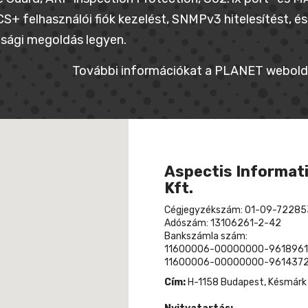
+ felhasználói fiók kezelést, SNMPv3 hitelesítést, és
sági megoldás legyen.
További információkat a PLANET webolda
Aspectis Informati
Kft.
Cégjegyzékszám: 01-09-72285
Adószám: 13106261-2-42
Bankszámla szám:
11600006-00000000-9618961
11600006-00000000-9614372
Cím:
H-1158 Budapest, Késmárk u