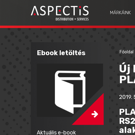
MÁRKÁINK
Ebook letöltés
Főoldal
Új
PL
2019. 5
PLA
RS2
ala
Aktuális e-book