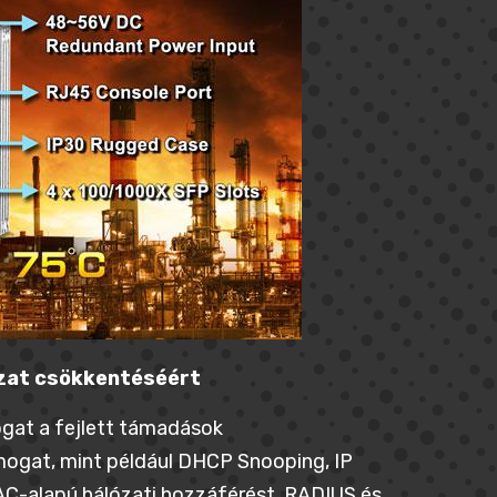
ázat csökkentéséért
gat a fejlett támadások
mogat, mint például DHCP Snooping, IP
AC-alapú hálózati hozzáférést, RADIUS és