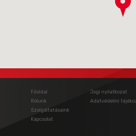
Főoldal
Jogi nyilatkozat
Rólunk
Adatvédelmi tájéko
Szolgáltatásaink
Kapcsolat