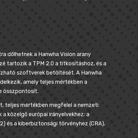
ra dőlhetnek a Hanwha Vision arany
 tartozik a TPM 2.0 a titkosításhoz, és a
bízható szoftverek betöltését. A Hanwha
ndelkezik, amely teljes mértékben a
e összpontosít.
t, teljes mértékben megfelel a nemzeti
 a közelgő európai irányelvekhez: a
2) és a kiberbiztonsági törvényhez (CRA),