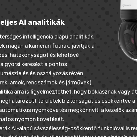
eljes AI analitikák
erséges intelligencia alapú analitikák,
k magán a kamerán futnak, javítják a
ési hatékonyságot és lehetővé
 a gyorsi keresést a pontos
umészlelés és osztályozás révén
ek, arcok, rendszámok és járművek).
litika arra is figyelmeztethet, hogy bóklásznak vagy át
meghatározott területek biztonságát és csökkentve a 
 automatikus nyomkövetés megkönnyíti a kezelők szá
matos nyomon követését.
rák AI-alapú sávszélesség-csökkentő funkcióval is re