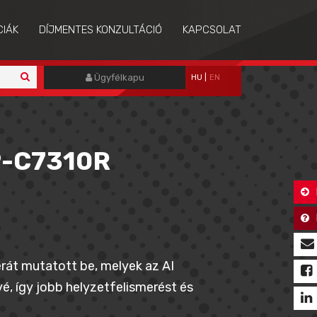
CIÁK
DÍJMENTES KONZULTÁCIÓ
KAPCSOLAT
Ügyfélkapu
HU
|
EN
P-C7310R
rát mutatott be, melyek az AI
é, így jobb helyzetfelismerést és