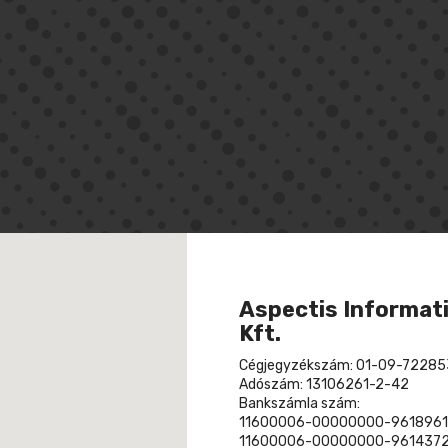
Aspectis Informati
Kft.
Cégjegyzékszám: 01-09-72285
Adószám: 13106261-2-42
Bankszámla szám:
11600006-00000000-9618961
11600006-00000000-9614372