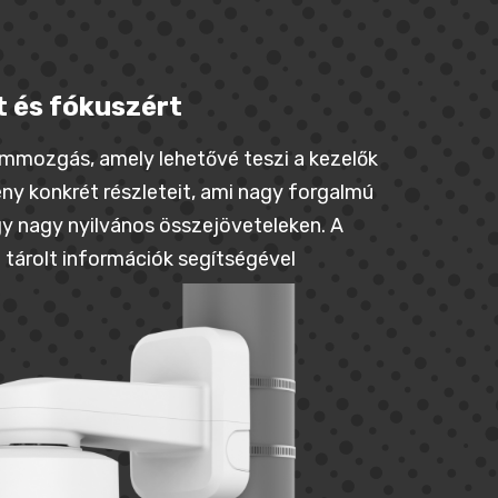
t és fókuszért
ommozgás, amely lehetővé teszi a kezelők
y konkrét részleteit, ami nagy forgalmú
gy nagy nyilvános összejöveteleken. A
 tárolt
információk segítségével