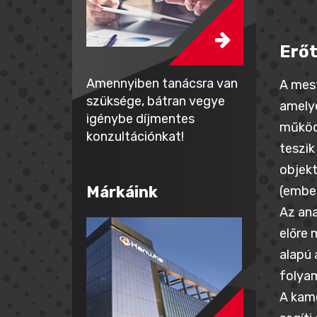
Erőt
Amennyiben tanácsra van
A mest
szüksége, bátran vegye
amelye
igénybe díjmentes
működ
konzultációnkat!
teszik
objekt
Márkáink
(ember
Az ana
előre 
alapú
folya
A kame