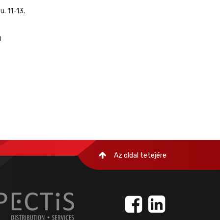
. 11-13.
0
Az oldal tetejére