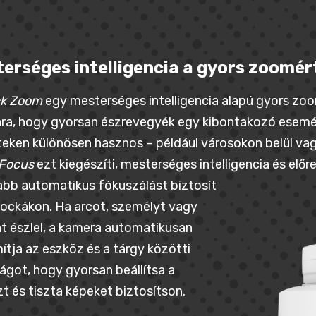
erséges intelligencia a gyors zoomér
ck Zoom
egy mesterséges intelligencia alapú gyors zo
a, hogy gyorsan észrevegyék egy kibontakozó esemén
teken különösen hasznos – például városokon belül va
 Focus
ezt kiegészíti, mesterséges intelligencia és előre
bb automatikus fókuszálást biztosít
ockákon. Ha arcot, személyt vagy
t észlel, a kamera automatikusan
ítja az eszköz és a tárgy közötti
ágot, hogy gyorsan beállítsa a
t és tiszta képeket biztosítson.