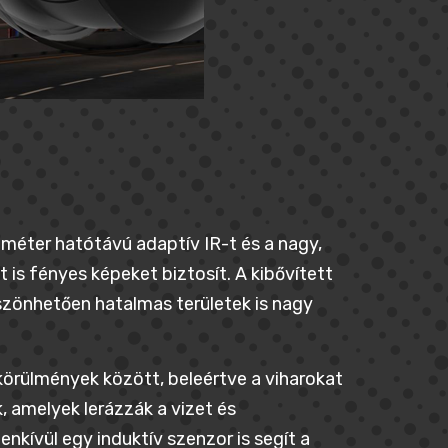
 méter hatótávú adaptív IR-t és a nagy,
is fényes képeket biztosít. A kibővített
zönhetően hatalmas területek is nagy
 körülmények között, beleértve a viharokat
, amelyek lerázzák a vizet és
nkívül egy induktív szenzor is segít a