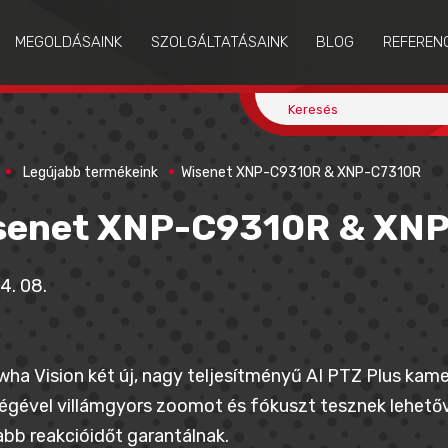
MEGOLDÁSAINK
SZOLGÁLTATÁSAINK
BLOG
REFEREN
Legújabb termékeink
Wisenet XNP-C9310R & XNP-C7310R
senet XNP-C9310R & XN
4. 08.
ha Vision két új, nagy teljesítményű AI PTZ Plus kame
égével villámgyors zoomot és fókuszt tesznek lehetőv
bb reakcióidőt garantálnak.