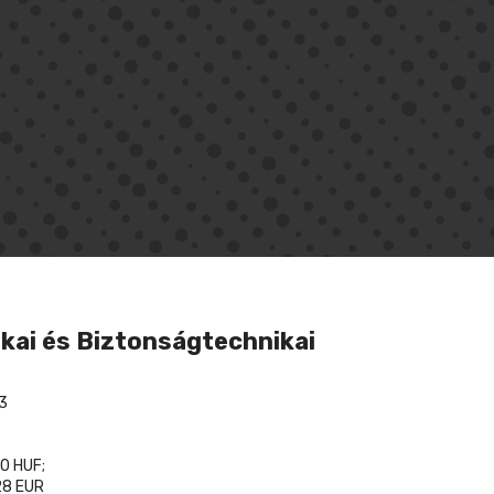
kai és Biztonságtechnikai
3
0 HUF;
8 EUR