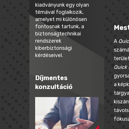
kiadványunk egy olyan
témával foglalkozik,
amelyet mi különösen
fontosnak tartunk, a
Mest
biztonságtechnikai
rendszerek
A
Qui
kiberbiztonsági
számár
kérdéseivel.
terüle
Quick
gyorsa
Díjmentes
a képk
konzultáció
tárgya
kiszám
távols
fókusz