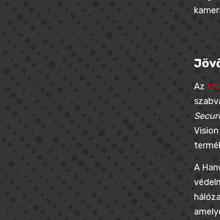
kamer
Jövő
Az
XN
szabvá
Secur
Vision
termék
A Hanw
védelm
hálóza
amelye