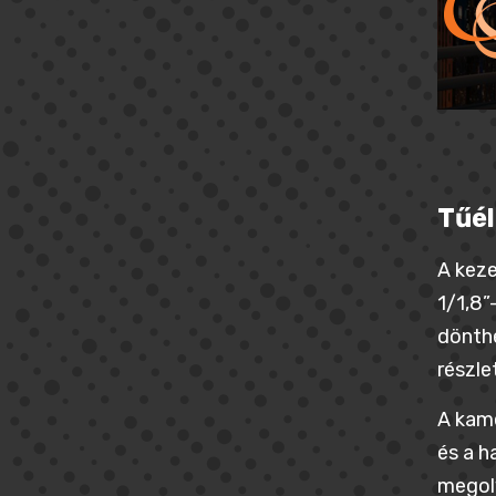
Tűél
A keze
1/1,8”
dönthe
részl
A kame
és a h
megolv