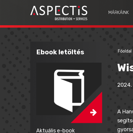
MÁRKÁINK
Ebook letöltés
Főoldal
Wi
2024. 
A Hanw
segíts
gyorsa
Aktuális e-book