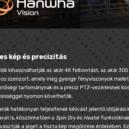
es kép és precizitás
lők kihasználhatják az akár 4K felbontást, az akár 300
-os szenzort, amely még gyenge fényviszonyok mellett 
tőségi tartománynak és a precíz PTZ-vezérlésnek kös
etességgel nyomon követhetők.
rák hatékonyan teljesítenek kihívást jelentő időjárási
avat is, köszönhetően a
Spin Dry
és
Heate
r funkcióknak
asztják a jeget a tiszta kép megőrzése érdekében. Eze