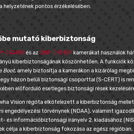
a helyzetének pontos érzékelésében.
be mutató kiberbiztonság
P-C9310R
és az
XNP-C7310R
kamerákat használók hát
nyú kiberbiztonságának köszönhetően. A funkciók közé
e Boot
, amely biztosítja a kamerákon a kizárólag meg
 egy házon belüli biztonsági csoporttal (S-CERT) is re
ében előforduló esetleges biztonsági rések kezelésér
ha Vision régóta elkötelezett a kiberbiztonság mellet
i engedélyezési törvénynek (NDAA), valamint igazodik
t- és információbiztonsági irányelv 2. kiadásához (NIS
k célja a kiberbiztonság fokozása az egész régióban.