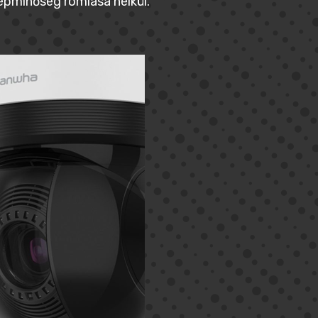
képminőség romlása nélkül.