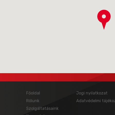
Főoldal
Jogi nyilatkozat
Rólunk
Adatvédelmi tájéko
Szolgáltatásaink