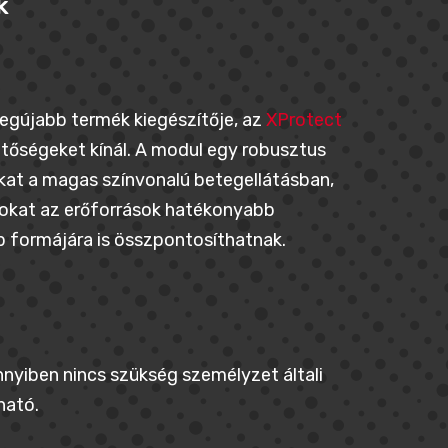
k
legújabb termék kiegészítője, az
XProtect
etőségeket kínál. A modul egy robusztus
akat a magas színvonalú betegellátásban,
tokat az erőforrások hatékonyabb
b formájára is összpontosíthatnak.
nnyiben nincs szükség személyzet általi
ható.