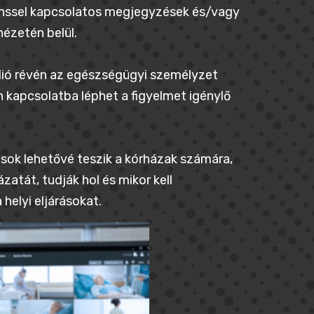
ienssel kapcsolatos megjegyzések és/vagy
ézetén belül.
udió révén az egészségügyi személyzet
n kapcsolatba léphet a figyelmet igénylő
ások lehetővé teszik a kórházak számára,
atát, tudják hol és mikor kell
helyi eljárásokat.