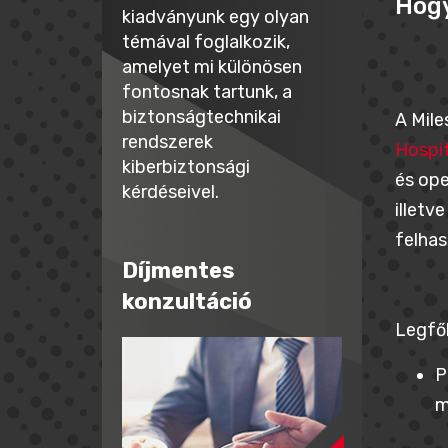
Hogy
kiadványunk egy olyan
témával foglalkozik,
amelyet mi különösen
fontosnak tartunk, a
biztonságtechnikai
A Mile
rendszerek
Hospit
kiberbiztonsági
és ope
kérdéseivel.
illetv
felhas
Díjmentes
konzultáció
Legfő
P
m