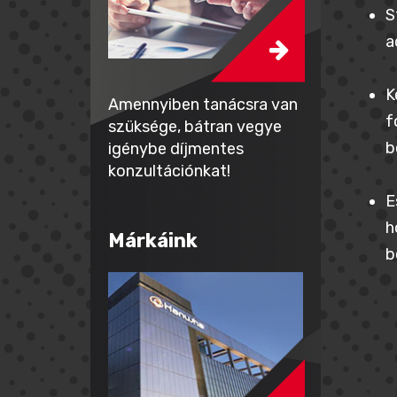
S
a
K
Amennyiben tanácsra van
f
szüksége, bátran vegye
b
igénybe díjmentes
konzultációnkat!
E
h
Márkáink
b