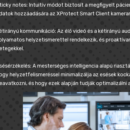
ticky notes: Intuitív módot biztosít a megfigyelt pác
datok hozzáadására az XProtect Smart Client kameran
étirányú kommunikáció: Az élő videó és a kétirányú a
olyamatos helyzetismerettel rendelkezik, és proaktíva
etegekkel.
sésérzékelés: A mesterséges intelligencia alapú riaszt
ogy helyzetfelismeréssel minimalizálja az esések kockáz
eavatkozni, és hogy ezek alapján tudják optimalizálni a 