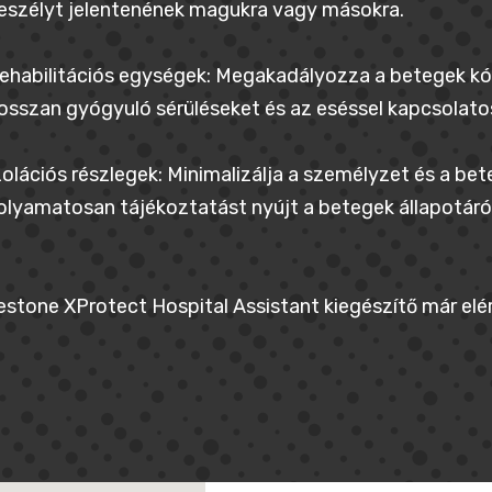
eszélyt jelentenének magukra vagy másokra.
ehabilitációs egységek: Megakadályozza a betegek kób
osszan gyógyuló sérüléseket és az eséssel kapcsolat
zolációs részlegek: Minimalizálja a személyzet és a be
olyamatosan tájékoztatást nyújt a betegek állapotáról
estone XProtect Hospital Assistant kiegészítő már elér