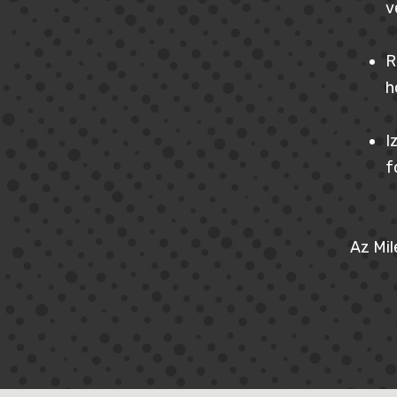
v
R
h
I
f
Az Mil