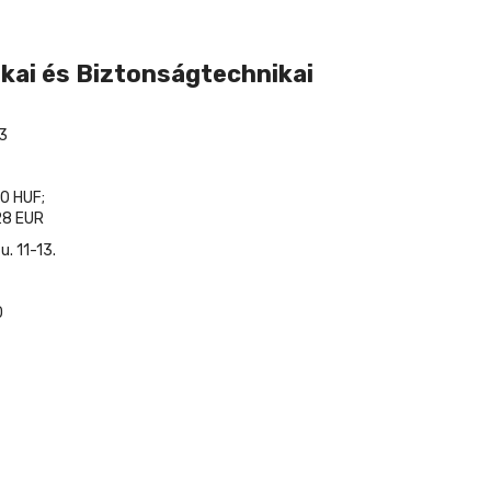
kai és Biztonságtechnikai
3
0 HUF;
8 EUR
. 11-13.
0