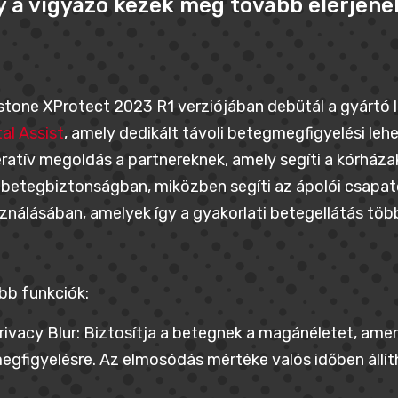
 a vigyázó kezek még tovább elérjene
stone XProtect 2023 R1 verziójában debütál a gyártó 
al Assist
, amely dedikált távoli betegmegfigyelési leh
ratív megoldás a partnereknek, amely segíti a kórház
e betegbiztonságban, miközben segíti az ápolói csapa
ználásában, amelyek így a gyakorlati betegellátás töb
bb funkciók:
rivacy Blur: Biztosítja a betegnek a magánéletet, ame
egfigyelésre. Az elmosódás mértéke valós időben állít