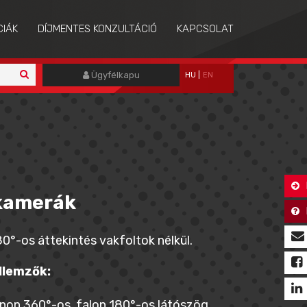
CIÁK
DÍJMENTES KONZULTÁCIÓ
KAPCSOLAT
Ügyfélkapu
HU
|
EN
 kamerák
0°-os áttekintés vakfoltok nélkül.
llemzők:
non 360°-os, falon 180°-os látószög