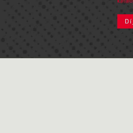
katal
Dí