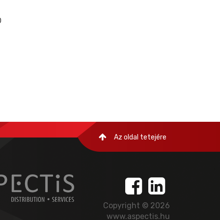
0
Az oldal tetejére
Copyright © 2026
www.aspectis.hu