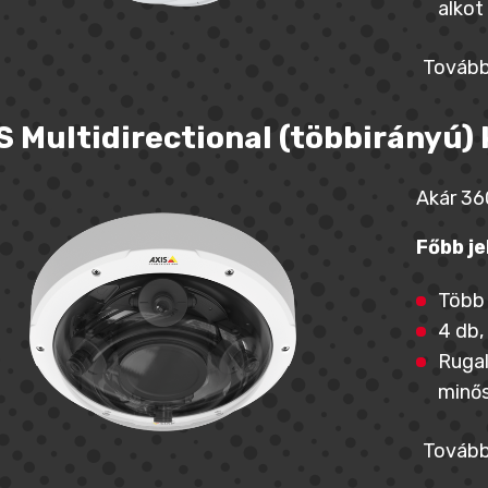
alkot
Tovább
S Multidirectional (többirányú)
Akár 36
Főbb je
Több 
4 db,
Rugal
minős
Tovább