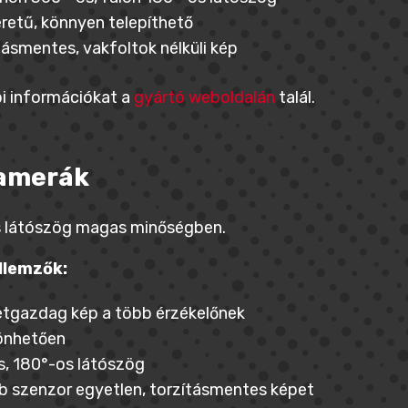
retű, könnyen telepíthető
tásmentes, vakfoltok nélküli kép
i információkat a
gyártó weboldalán
talál.
kamerák
 látószög magas minőségben.
llemzők:
etgazdag kép a több érzékelőnek
önhetően
s, 180°-os látószög
b szenzor egyetlen, torzításmentes képet