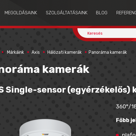
MEGOLDÁSAINK
SZOLGÁLTATÁSAINK
BLOG
REFEREN
Márkáink
Axis
Hálózati kamerák
Panoráma kamerák
noráma kamerák
S Single-sensor (egyérzékelős)
360°/18
Főbb je
plafo