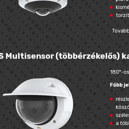
kismé
torzí
Tovább
S Multisensor (többérzékelős) 
180°-os
Főbb je
részl
kösz
széle
a töb