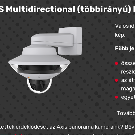
S Multidirectional (többirányú)
Valós i
kép.
Főbb je
össze
részl
az át
maga
egyet
Tovább
tették érdeklődését az Axis panoráma kameráink? Bőve