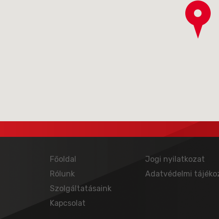
Főoldal
Jogi nyilatkozat
Rólunk
Adatvédelmi tájéko
Szolgáltatásaink
Kapcsolat