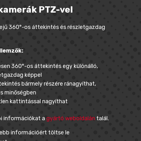
 kamerák PTZ-vel
dejű 360°-os áttekintés és részletgazdag
llemzők:
sen 360°-os áttekintés egy különálló,
etgazdag képpel
tekintés bármely részére ránagyíthat,
s minőségben
len kattintással nagyíthat
i információkat a
gyártó weboldalán
talál.
bb információért töltse le