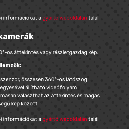
i információkat a
gyártó weboldalán
talál.
 kamerák
0°-os áttekintés vagy részletgazdag kép.
llemzők:
szenzor, összesen 360°-os látószög
 egyesével állítható videófolyam
masan választhat az áttekintés és magas
égű kép között
i információkat a
gyártó weboldalán
talál.