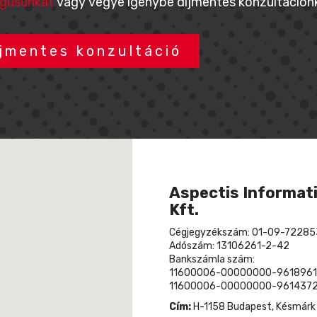
ógusunkat
vagy vegye igénybe díjmentes konzultációnk
jmentes konzultáció
Aspectis Informati
Kft.
Cégjegyzékszám: 01-09-72285
Adószám: 13106261-2-42
Bankszámla szám:
11600006-00000000-9618961
11600006-00000000-9614372
Cím:
H-1158 Budapest, Késmárk u