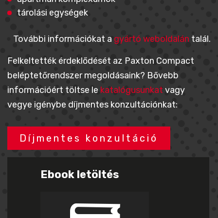
tárolási egységek
További információkat a
gyártó weboldalán
talál.
Felkeltették érdeklődését az Paxton Compact
beléptetőrendszer megoldásaink? Bővebb
információért töltse le
katalógusunkat
vagy
vegye igénybe díjmentes konzultációnkat:
Díjmentes konzultáció
Ebook letöltés