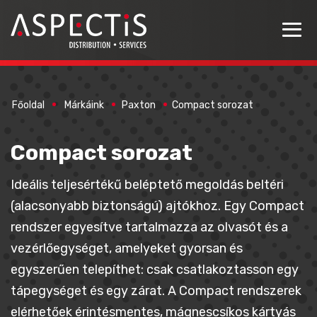
Főoldal
Márkáink
Paxton
Compact sorozat
Compact sorozat
Ideális teljesértékű beléptető megoldás beltéri
(alacsonyabb biztonságú) ajtókhoz. Egy Compact
rendszer egyesítve tartalmazza az olvasót és a
vezérlőegységet, amelyeket gyorsan és
egyszerűen telepíthet: csak csatlakoztasson egy
tápegységet és egy zárat. A Compact rendszerek
elérhetőek érintésmentes, mágnescsíkos kártyás