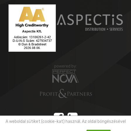
powered by:
A weboldal sütiket (cookie-kat) használ. Az oldal böngészésével
Copyright © 2026