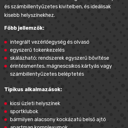
és számbillentyűzetes kivitelben, és ideálisak
kisebb helyszínekhez.
Főbb jellemzők:
integrált vezérlőegység és olvasó
egyszerű tokenkezelés
skálázható; rendszerek egyszerű bővítése
érintésmentes, mágnescsíkos kártyás vagy
számbillentyűzetes beléptetés
Tipikus alkalmazások:
kicsi üzleti helyszínek
sportklubok
bármilyen alacsony kockázatú belső ajtó
apartman komplexumok