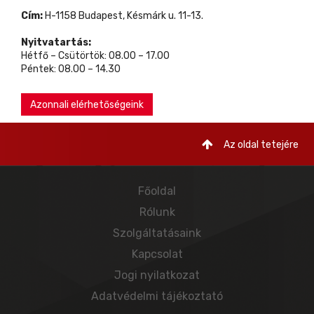
Cím:
H-1158 Budapest, Késmárk u. 11-13.
Nyitvatartás:
Hétfő – Csütörtök: 08.00 – 17.00
Péntek: 08.00 – 14.30
Azonnali elérhetőségeink
Az oldal tetejére
Főoldal
Rólunk
Szolgáltatásaink
Kapcsolat
Jogi nyilatkozat
Adatvédelmi tájékoztató