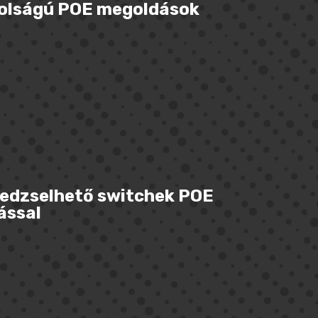
olságú POE megoldások
dzselhető switchek POE
ással