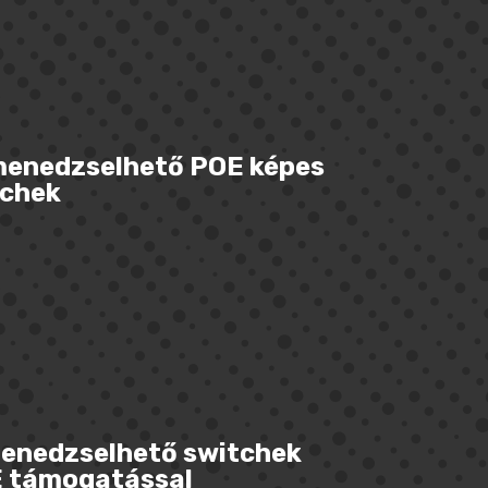
enedzselhető POE képes
chek
enedzselhető switchek
 támogatással