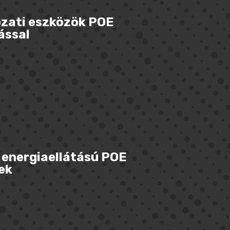
ózati eszközök POE
ással
 energiaellátású POE
ek