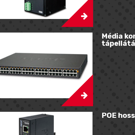
Média ko
tápellátá
POE hoss