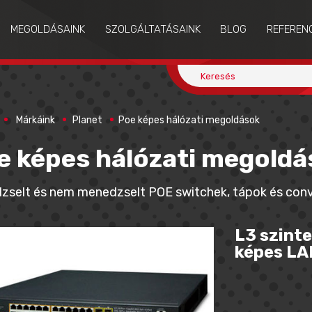
MEGOLDÁSAINK
SZOLGÁLTATÁSAINK
BLOG
REFEREN
Márkáink
Planet
Poe képes hálózati megoldások
e képes hálózati megoldá
selt és nem menedzselt POE switchek, tápok és conv
L3 szint
képes LA