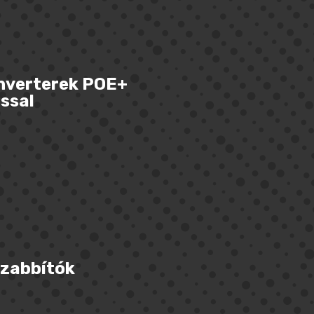
nverterek POE+
ssal
zabbítók