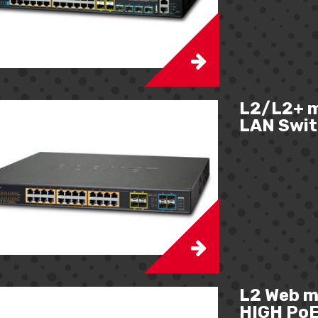
L2/L2+ m
LAN Swit
L2 Web m
HIGH PoE