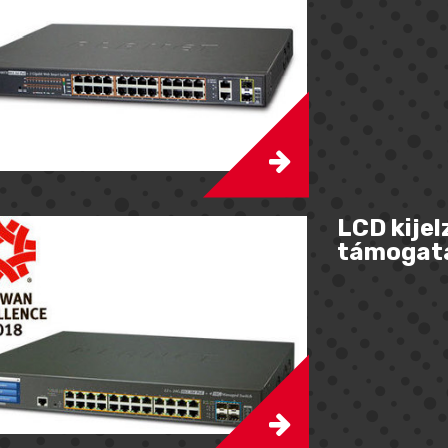
LCD kije
támogat