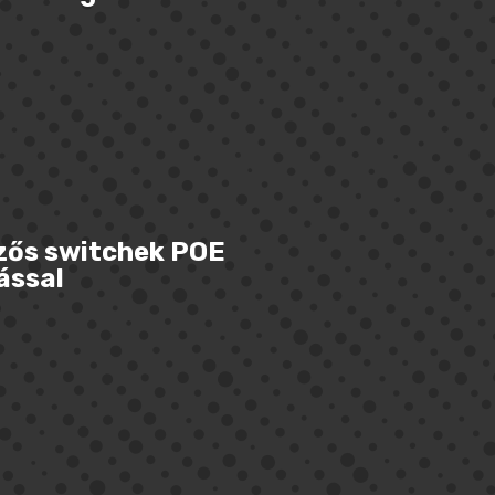
lzős switchek POE
ással