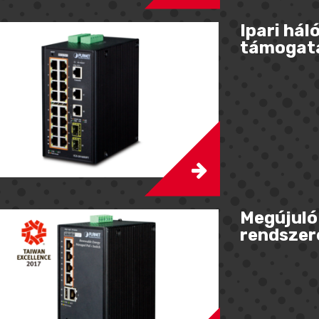
Ipari hál
támogat
Megújuló
rendszer