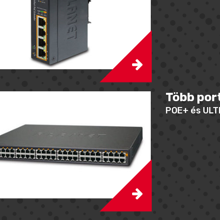
Több por
POE+ és ULT