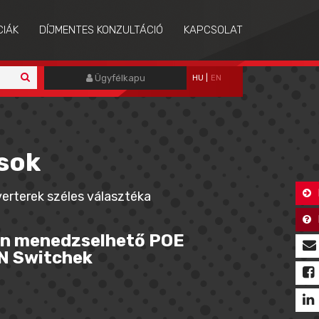
CIÁK
DÍJMENTES KONZULTÁCIÓ
KAPCSOLAT
Ügyfélkapu
HU
|
EN
sok
erterek széles választéka
en menedzselhető POE
N Switchek