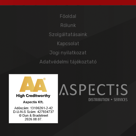
Főoldal
Rólunk
Szolgáltatásaink
Kapcsolat
Jogi nyilatkozat
Adatvédelmi tájékoztató