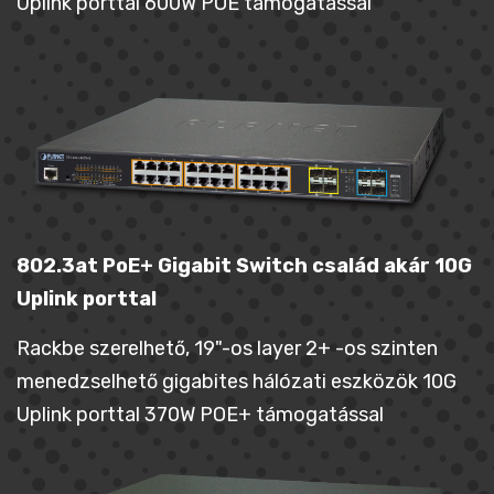
Uplink porttal 600W POE támogatással
802.3at PoE+ Gigabit Switch család akár 10G
Uplink porttal
Rackbe szerelhető, 19"-os layer 2+ -os szinten
menedzselhető gigabites hálózati eszközök 10G
Uplink porttal 370W POE+ támogatással