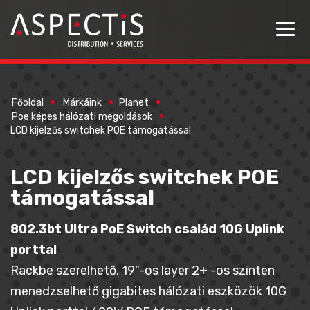
Főoldal
Márkáink
Planet
Poe képes hálózati megoldások
LCD kijelzős switchek POE támogatással
LCD kijelzős switchek POE
támogatással
802.3bt Ultra PoE Switch család 10G Uplink
porttal
Rackbe szerelhető, 19"-os layer 2+ -os szinten
menedzselhető gigabites hálózati eszközök 10G