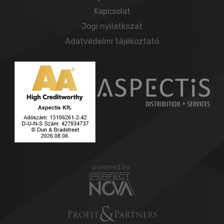
Kapcsolat
Jogi nyilatkozat
Adatvédelmi tájékoztató
powered by: