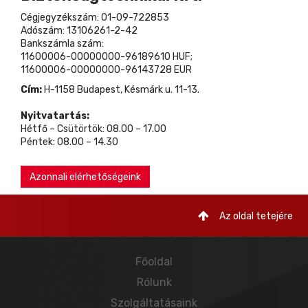
Cégjegyzékszám: 01-09-722853
Adószám: 13106261-2-42
Bankszámla szám:
11600006-00000000-96189610 HUF;
11600006-00000000-96143728 EUR
Cím:
H-1158 Budapest, Késmárk u. 11-13.
Nyitvatartás:
Hétfő – Csütörtök: 08.00 – 17.00
Péntek: 08.00 – 14.30
Azonnali elérhetőségeink
Az oldal tetejére
Főoldal
Rólunk
Szolgáltatásaink