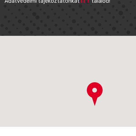
Adatvédelmi tájékoztatónkat
ITT
találod!